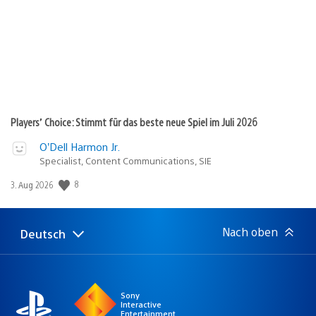
Players’ Choice: Stimmt für das beste neue Spiel im Juli 2026
O’Dell Harmon Jr.
Specialist, Content Communications, SIE
Veröffentlichungsdatum:
8
3. Aug 2026
Nach oben
Deutsch
Select
Aktuelle
a
Region:
region
Sony
Interactive
Entertainment