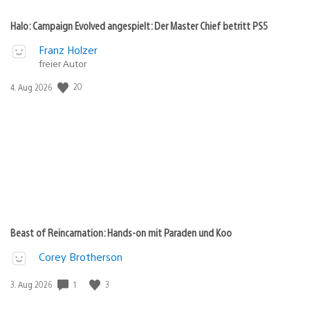
Halo: Campaign Evolved angespielt: Der Master Chief betritt PS5
Franz Holzer
freier Autor
Veröffentlichungsdatum:
20
4. Aug 2026
Beast of Reincarnation: Hands-on mit Paraden und Koo
Corey Brotherson
Veröffentlichungsdatum:
1
3
3. Aug 2026