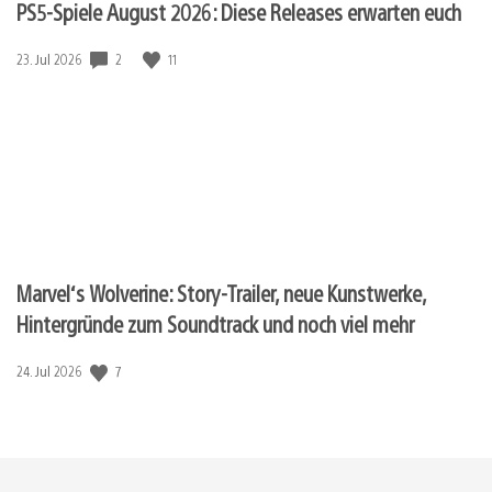
PS5-Spiele August 2026: Diese Releases erwarten euch
Veröffentlichungsdatum:
2
11
23. Jul 2026
Marvel‘s Wolverine: Story-Trailer, neue Kunstwerke,
Hintergründe zum Soundtrack und noch viel mehr
Veröffentlichungsdatum:
7
24. Jul 2026