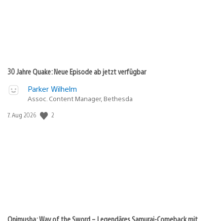
30 Jahre Quake: Neue Episode ab jetzt verfügbar
Parker Wilhelm
Assoc. Content Manager, Bethesda
Veröffentlichungsdatum:
2
7. Aug 2026
Onimusha: Way of the Sword – Legendäres Samurai-Comeback mit