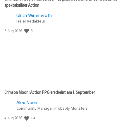
spektakulärer Action
Ulrich Wimmeroth
Freier Redakteur
Veröffentlichungsdatum:
3
6. Aug 2026
Crimson Moon: Action RPG erscheint am 1. September
Alex Noon
Community Manager, Probably Monsters
Veröffentlichungsdatum:
114
4. Aug 2026