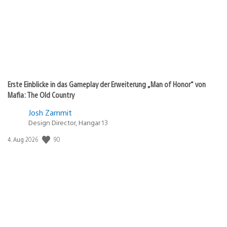
Erste Einblicke in das Gameplay der Erweiterung „Man of Honor“ von
Mafia: The Old Country
Josh Zammit
Design Director, Hangar 13
Veröffentlichungsdatum:
90
4. Aug 2026