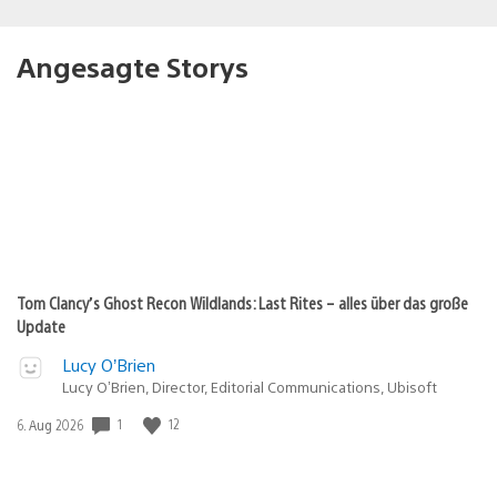
Angesagte Storys
Tom Clancy’s Ghost Recon Wildlands: Last Rites – alles über das große
Update
Lucy O’Brien
Lucy O’Brien, Director, Editorial Communications, Ubisoft
Veröffentlichungsdatum:
1
12
6. Aug 2026