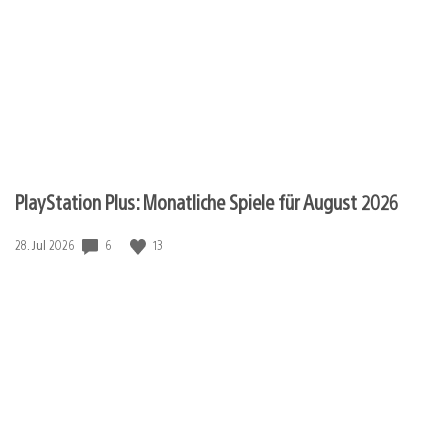
PlayStation Plus: Monatliche Spiele für August 2026
Veröffentlichungsdatum:
6
13
28. Jul 2026