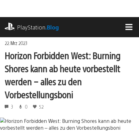
Zum
Inhalt
springen
playstation.com
PlayStation
.Blog
MEN
22. Mrz 2023
Horizon Forbidden West: Burning
Shores kann ab heute vorbestellt
werden – alles zu den
Vorbestellungsboni
3
0
52