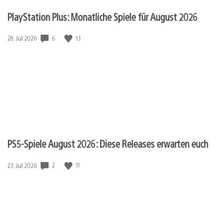
PlayStation Plus: Monatliche Spiele für August 2026
Veröffentlichungsdatum:
6
13
28. Jul 2026
PS5-Spiele August 2026: Diese Releases erwarten euch
Veröffentlichungsdatum:
2
11
23. Jul 2026