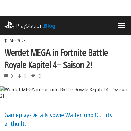
Zum
Inhalt
springen
playstation.com
PlayStation
.Blog
MEN
10. Mrz 2023
Werdet MEGA in Fortnite Battle
Royale Kapitel 4 – Saison 2!
0
0
10
Gameplay-Details sowie Waffen und Outfits
enthüllt.