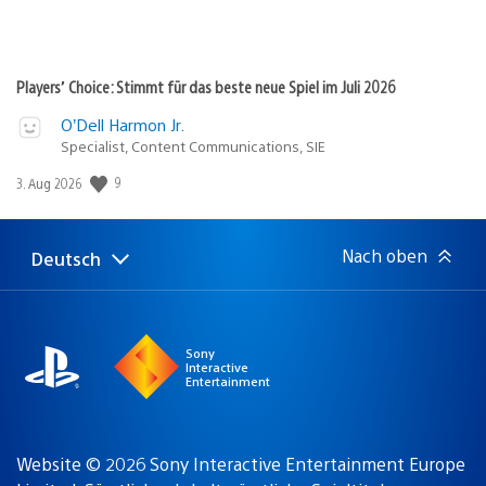
Players’ Choice: Stimmt für das beste neue Spiel im Juli 2026
O’Dell Harmon Jr.
Specialist, Content Communications, SIE
Veröffentlichungsdatum:
9
3. Aug 2026
Nach oben
Deutsch
Select
Aktuelle
a
Region:
region
Sony
Interactive
Entertainment
Website © 2026 Sony Interactive Entertainment Europe