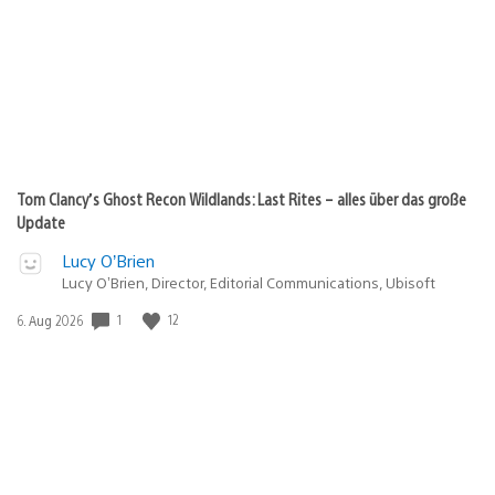
Tom Clancy’s Ghost Recon Wildlands: Last Rites – alles über das große
Update
Lucy O’Brien
Lucy O’Brien, Director, Editorial Communications, Ubisoft
Veröffentlichungsdatum:
1
12
6. Aug 2026