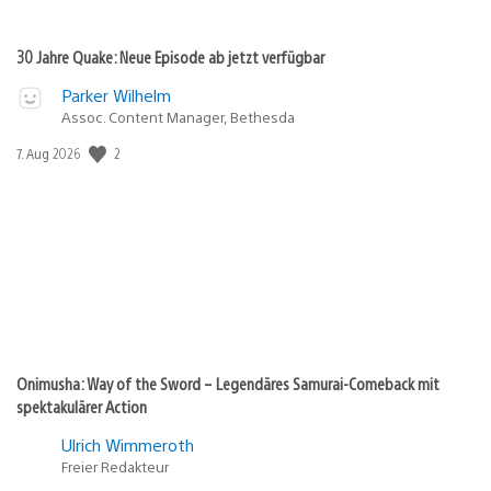
30 Jahre Quake: Neue Episode ab jetzt verfügbar
Parker Wilhelm
Assoc. Content Manager, Bethesda
Veröffentlichungsdatum:
2
7. Aug 2026
Onimusha: Way of the Sword – Legendäres Samurai-Comeback mit
spektakulärer Action
Ulrich Wimmeroth
Freier Redakteur