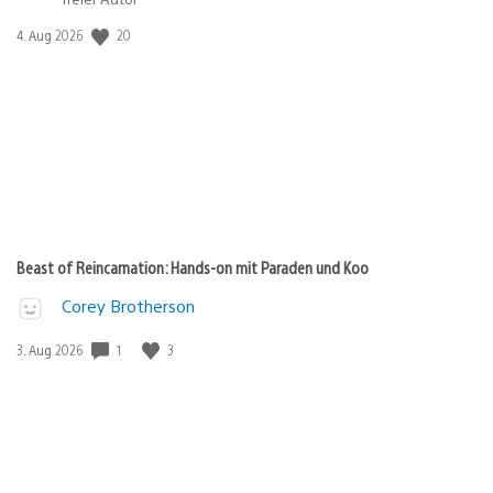
Veröffentlichungsdatum:
20
4. Aug 2026
Beast of Reincarnation: Hands-on mit Paraden und Koo
Corey Brotherson
Veröffentlichungsdatum:
1
3
3. Aug 2026