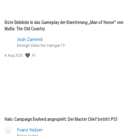
Erste Einblicke in das Gameplay der Erweiterung „Man of Honor“ von
Mafia: The Old Country
Josh Zammit
Design Director, Hangar 13
Veröffentlichungsdatum:
91
4. Aug 2026
Halo: Campaign Evolved angespielt: Der Master Chief betritt PS5
Franz Holzer
freier Autor