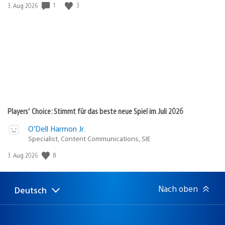
Veröffentlichungsdatum:
1
3
3. Aug 2026
Players’ Choice: Stimmt für das beste neue Spiel im Juli 2026
O’Dell Harmon Jr.
Specialist, Content Communications, SIE
Veröffentlichungsdatum:
8
3. Aug 2026
Nach oben
Deutsch
Select
Aktuelle
a
Region:
region