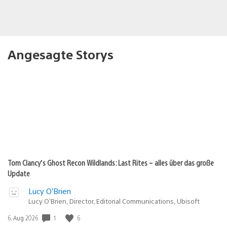
Angesagte Storys
Tom Clancy’s Ghost Recon Wildlands: Last Rites – alles über das große
Update
Lucy O’Brien
Lucy O’Brien, Director, Editorial Communications, Ubisoft
Veröffentlichungsdatum:
1
6
6. Aug 2026