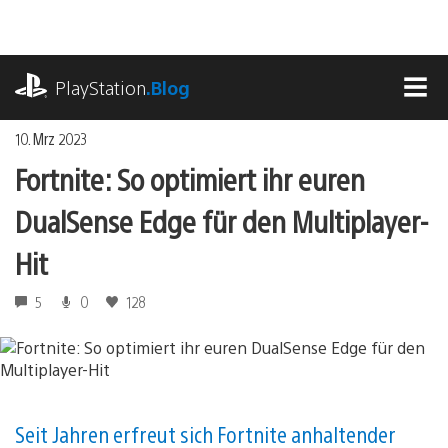
Zum
Inhalt
springen
playstation.com
PlayStation
.Blog
MEN
10. Mrz 2023
Fortnite: So optimiert ihr euren
DualSense Edge für den Multiplayer-
Hit
5
0
128
Seit Jahren erfreut sich Fortnite anhaltender