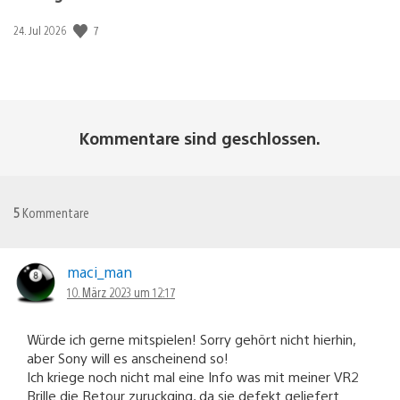
Veröffentlichungsdatum:
7
24. Jul 2026
Kommentare sind geschlossen.
5
Kommentare
maci_man
10. März 2023 um 12:17
Würde ich gerne mitspielen! Sorry gehört nicht hierhin,
aber Sony will es anscheinend so!
Ich kriege noch nicht mal eine Info was mit meiner VR2
Brille die Retour zuruckging, da sie defekt geliefert