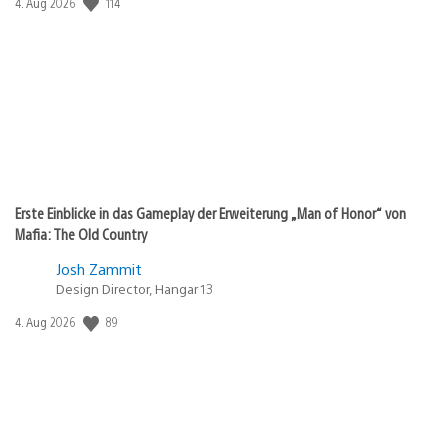
Veröffentlichungsdatum:
114
4. Aug 2026
Erste Einblicke in das Gameplay der Erweiterung „Man of Honor“ von
Mafia: The Old Country
Josh Zammit
Design Director, Hangar 13
Veröffentlichungsdatum:
89
4. Aug 2026