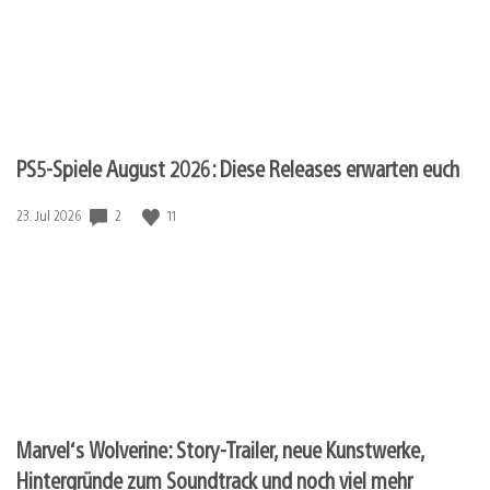
PS5-Spiele August 2026: Diese Releases erwarten euch
Veröffentlichungsdatum:
2
11
23. Jul 2026
Marvel‘s Wolverine: Story-Trailer, neue Kunstwerke,
Hintergründe zum Soundtrack und noch viel mehr