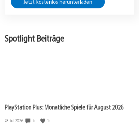
Jetzt kostenlos herunterladen
Spotlight Beiträge
PlayStation Plus: Monatliche Spiele für August 2026
Veröffentlichungsdatum:
6
13
28. Jul 2026