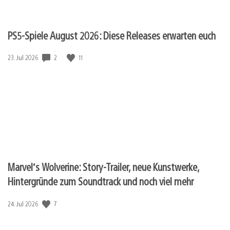
PS5-Spiele August 2026: Diese Releases erwarten euch
Veröffentlichungsdatum:
2
11
23. Jul 2026
Marvel‘s Wolverine: Story-Trailer, neue Kunstwerke,
Hintergründe zum Soundtrack und noch viel mehr
Veröffentlichungsdatum:
7
24. Jul 2026