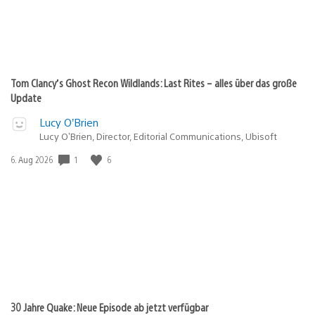
Tom Clancy’s Ghost Recon Wildlands: Last Rites – alles über das große
Update
Lucy O’Brien
Lucy O’Brien, Director, Editorial Communications, Ubisoft
Veröffentlichungsdatum:
1
6
6. Aug 2026
30 Jahre Quake: Neue Episode ab jetzt verfügbar