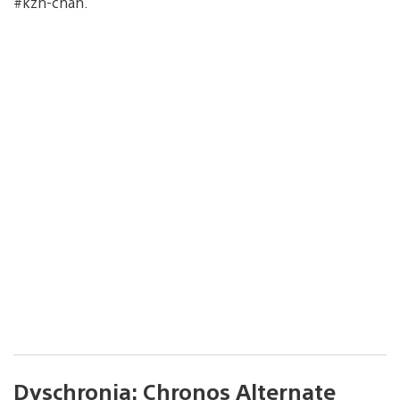
#kzn-chan.
Dyschronia: Chronos Alternate