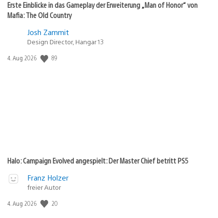
Erste Einblicke in das Gameplay der Erweiterung „Man of Honor“ von
Mafia: The Old Country
Josh Zammit
Design Director, Hangar 13
Veröffentlichungsdatum:
89
4. Aug 2026
Halo: Campaign Evolved angespielt: Der Master Chief betritt PS5
Franz Holzer
freier Autor
Veröffentlichungsdatum:
20
4. Aug 2026