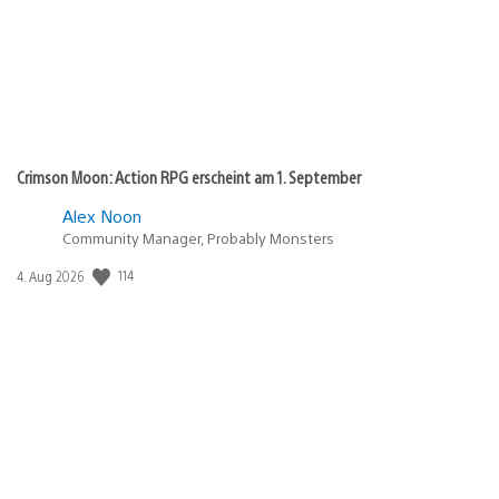
Crimson Moon: Action RPG erscheint am 1. September
Alex Noon
Community Manager, Probably Monsters
Veröffentlichungsdatum:
114
4. Aug 2026