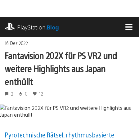
Zum
Inhalt
springen
playstation.com
PlayStation
.Blog
MEN
16. Dez 2022
Fantavision 202X für PS VR2 und
weitere Highlights aus Japan
enthüllt
2
0
12
Pyrotechnische Rätsel, rhythmusbasierte