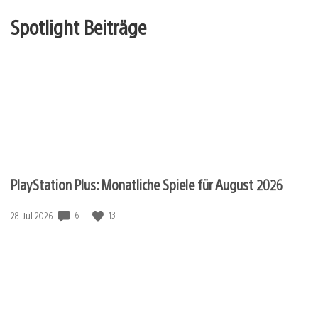
Spotlight Beiträge
PlayStation Plus: Monatliche Spiele für August 2026
Veröffentlichungsdatum:
6
13
28. Jul 2026