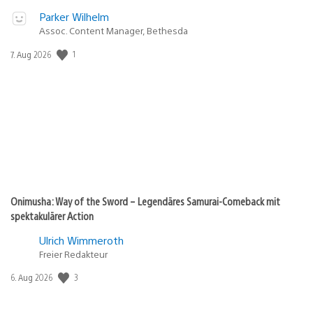
Parker Wilhelm
Assoc. Content Manager, Bethesda
Veröffentlichungsdatum:
1
7. Aug 2026
Onimusha: Way of the Sword – Legendäres Samurai-Comeback mit
spektakulärer Action
Ulrich Wimmeroth
Freier Redakteur
Veröffentlichungsdatum:
3
6. Aug 2026