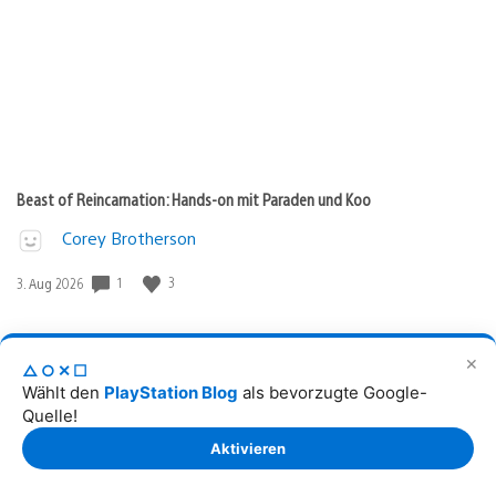
Beast of Reincarnation: Hands-on mit Paraden und Koo
Corey Brotherson
Veröffentlichungsdatum:
1
3
3. Aug 2026
✕
△○✕☐
Wählt den
PlayStation Blog
als bevorzugte Google-
Quelle!
Aktivieren