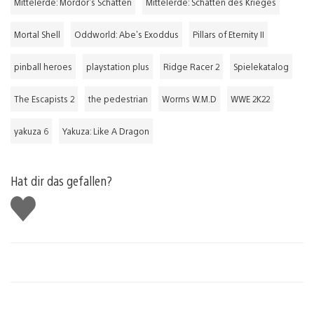
Mittelerde: Mordor's Schatten
Mittelerde: Schatten des Krieges
Mortal Shell
Oddworld: Abe's Exoddus
Pillars of Eternity II
pinball heroes
playstation plus
Ridge Racer 2
Spielekatalog
The Escapists 2
the pedestrian
Worms W.M.D
WWE 2K22
yakuza 6
Yakuza: Like A Dragon
Hat dir das gefallen?
Gefällt
mir