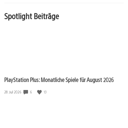
Spotlight Beiträge
PlayStation Plus: Monatliche Spiele für August 2026
Veröffentlichungsdatum:
6
13
28. Jul 2026