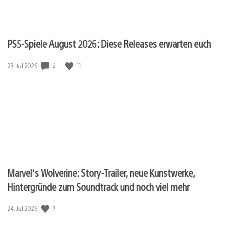
PS5-Spiele August 2026: Diese Releases erwarten euch
Veröffentlichungsdatum:
2
11
23. Jul 2026
Marvel‘s Wolverine: Story-Trailer, neue Kunstwerke,
Hintergründe zum Soundtrack und noch viel mehr
Veröffentlichungsdatum:
7
24. Jul 2026