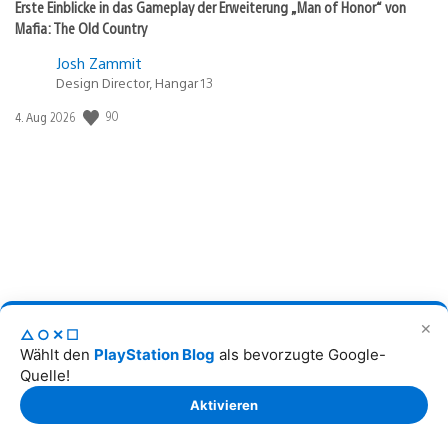
Erste Einblicke in das Gameplay der Erweiterung „Man of Honor“ von
Mafia: The Old Country
Josh Zammit
Design Director, Hangar 13
Veröffentlichungsdatum:
90
4. Aug 2026
Halo: Campaign Evolved angespielt: Der Master Chief betritt PS5
✕
△○✕☐
Wählt den
PlayStation Blog
als bevorzugte Google-
Franz Holzer
Quelle!
freier Autor
Aktivieren
Veröffentlichungsdatum:
20
4. Aug 2026