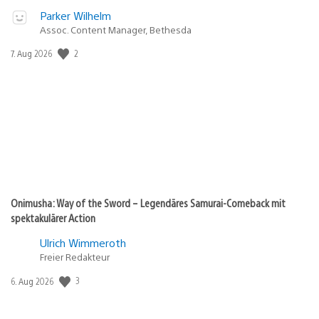
Parker Wilhelm
Assoc. Content Manager, Bethesda
Veröffentlichungsdatum:
2
7. Aug 2026
Onimusha: Way of the Sword – Legendäres Samurai-Comeback mit
spektakulärer Action
Ulrich Wimmeroth
Freier Redakteur
Veröffentlichungsdatum:
3
6. Aug 2026