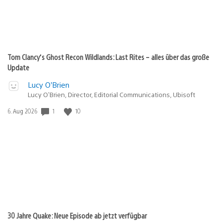
Tom Clancy’s Ghost Recon Wildlands: Last Rites – alles über das große
Update
Lucy O’Brien
Lucy O’Brien, Director, Editorial Communications, Ubisoft
Veröffentlichungsdatum:
1
10
6. Aug 2026
30 Jahre Quake: Neue Episode ab jetzt verfügbar