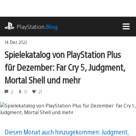
Zum
Inhalt
springen
playstation.com
PlayStation
.Blog
MEN
14. Dez 2022
Spielekatalog von PlayStation Plus
für Dezember: Far Cry 5, Judgment,
Mortal Shell und mehr
2
0
21
Diesen Monat auch hinzugekommen: Judgment,