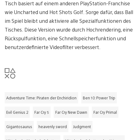
Tisch basiert auf einem anderen PlayStation-Franchise
wie Uncharted und Hot Shots Golf. Sorge dafür, dass Ball
im Spiel bleibt und aktiviere alle Spezialfunktionen des
Tisches. Diese Version wurde durch Hochrendering, eine
Rückspulfunktion, eine Schnellspeicherfunktion und
benutzerdefinierte Videofilter verbessert.
Adventure Time: Piraten der Enchiridion
Ben 10: Power Trip
Evil Genius 2
Far Cry 5
Far Cry New Dawn
Far Cry Primal
Gigantosaurus
heavenly sword
Judgment