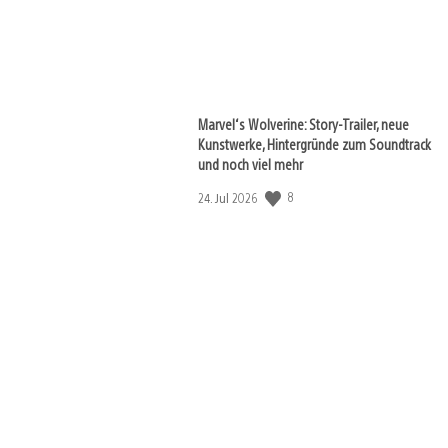
Marvel‘s Wolverine: Story-Trailer, neue
Kunstwerke, Hintergründe zum Soundtrack
und noch viel mehr
Veröffentlichungsdatum:
8
24. Jul 2026