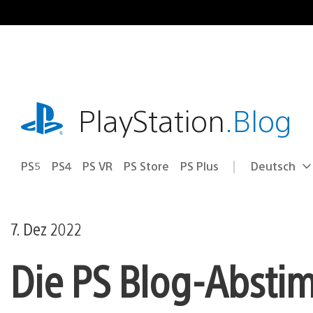
Zum
Inhalt
springen
playstation.com
PlayStation
.Blog
PS5
PS4
PS VR
PS Store
PS Plus
Deutsch
Select
Aktuelle
a
Region:
region
7. Dez 2022
Die PS Blog-Absti