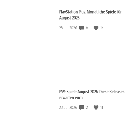
PlayStation Plus: Monatliche Spiele für
August 2026
Veröffentlichungsdatum:
6
13
28. Jul 2026
PS5-Spiele August 2026: Diese Releases
erwarten euch
Veröffentlichungsdatum:
2
11
23. Jul 2026