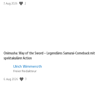
Veröffentlichungsdatum:
2
7. Aug 2026
Onimusha: Way of the Sword – Legendäres Samurai-Comeback mit
spektakulärer Action
Ulrich Wimmeroth
Freier Redakteur
Veröffentlichungsdatum:
3
6. Aug 2026