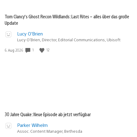
Tom Clancy’s Ghost Recon Wildlands: Last Rites – alles über das große
Update
Lucy O’Brien
Lucy O’Brien, Director, Editorial Communications, Ubisoft
Veröffentlichungsdatum:
1
12
6. Aug 2026
30 Jahre Quake: Neue Episode ab jetzt verfügbar
Parker Wilhelm
Assoc. Content Manager, Bethesda