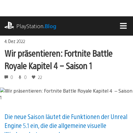
Zum
Inhalt
springen
playstation.com
PlayStation
.Blog
MEN
4. Dez 2022
Wir präsentieren: Fortnite Battle
Royale Kapitel 4 – Saison 1
0
0
22
Die neue Saison läutet die Funktionen der Unreal
Engine 5.1 ein, die die allgemeine visuelle