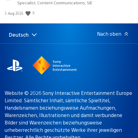
Specialist, Content Communications, SIE
Veröffentlichungsdatum:
9
3. Aug 2026
Nach oben
Deutsch
Select
Aktuelle
a
Region:
region
Sony
Interactive
Entertainment
Website © 2026 Sony Interactive Entertainment Europe
Limited. Sämtlicher Inhalt, sämtliche Spieltitel,
Handelsnamen beziehungsweise Aufmachungen,
Warenzeichen, Illustrationen und damit verbundene
Bilder sind Warenzeichen beziehungsweise
urheberrechtlich geschützte Werke ihrer jeweiligen
Besitzer. Alle Rechte vorbehalten.