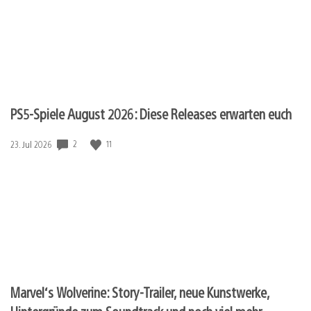
PS5-Spiele August 2026: Diese Releases erwarten euch
Veröffentlichungsdatum:
2
11
23. Jul 2026
Marvel‘s Wolverine: Story-Trailer, neue Kunstwerke,