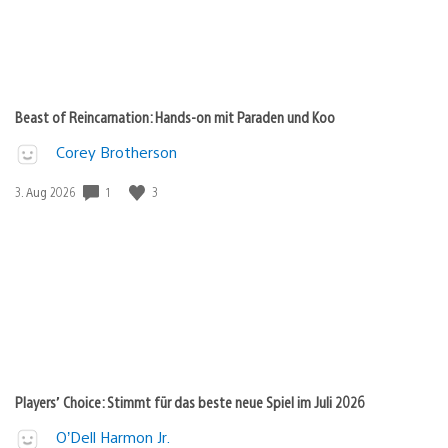
Beast of Reincarnation: Hands-on mit Paraden und Koo
Corey Brotherson
Veröffentlichungsdatum:
1
3
3. Aug 2026
Players’ Choice: Stimmt für das beste neue Spiel im Juli 2026
O’Dell Harmon Jr.