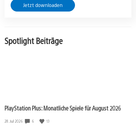
Jetzt downloaden
Spotlight Beiträge
PlayStation Plus: Monatliche Spiele für August 2026
Veröffentlichungsdatum:
6
13
28. Jul 2026