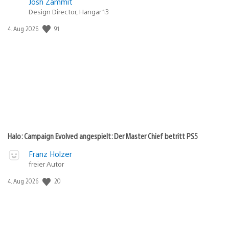
Josh Zammit
Design Director, Hangar 13
Veröffentlichungsdatum:
91
4. Aug 2026
Halo: Campaign Evolved angespielt: Der Master Chief betritt PS5
Franz Holzer
freier Autor
Veröffentlichungsdatum:
20
4. Aug 2026