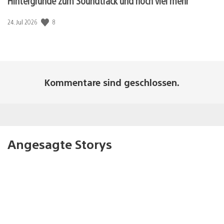
Hintergründe zum Soundtrack und noch viel mehr
Veröffentlichungsdatum:
8
24. Jul 2026
Kommentare sind geschlossen.
Angesagte Storys