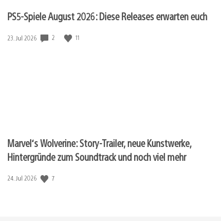
PS5-Spiele August 2026: Diese Releases erwarten euch
Veröffentlichungsdatum:
2
11
23. Jul 2026
Marvel‘s Wolverine: Story-Trailer, neue Kunstwerke,
Hintergründe zum Soundtrack und noch viel mehr
Veröffentlichungsdatum:
7
24. Jul 2026