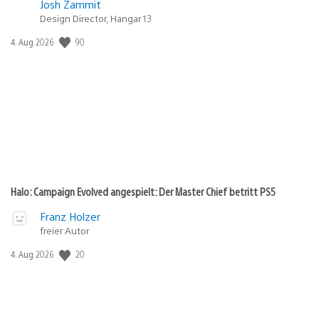
Josh Zammit
Design Director, Hangar 13
Veröffentlichungsdatum:
90
4. Aug 2026
Halo: Campaign Evolved angespielt: Der Master Chief betritt PS5
Franz Holzer
freier Autor
Veröffentlichungsdatum:
20
4. Aug 2026