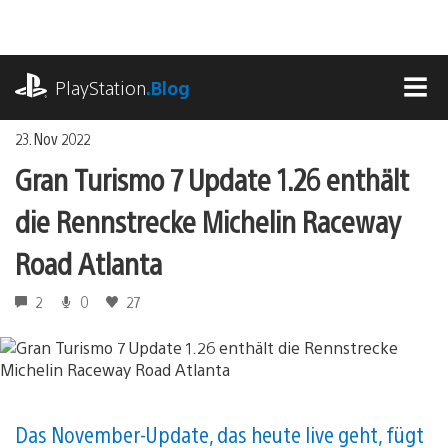
Zum
Inhalt
springen
playstation.com
PlayStation
.Blog
MEN
23. Nov 2022
Gran Turismo 7 Update 1.26 enthält
die Rennstrecke Michelin Raceway
Road Atlanta
2
0
27
Das November-Update, das heute live geht, fügt