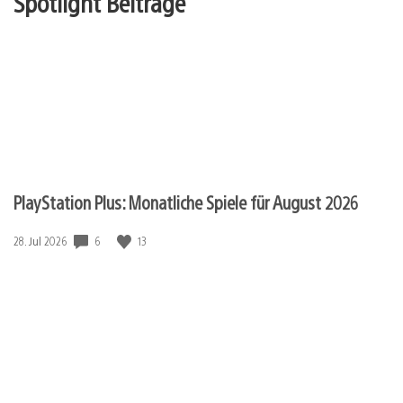
Spotlight Beiträge
PlayStation Plus: Monatliche Spiele für August 2026
Veröffentlichungsdatum:
6
13
28. Jul 2026