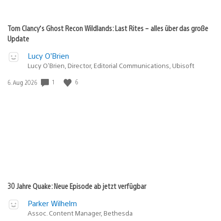
Tom Clancy’s Ghost Recon Wildlands: Last Rites – alles über das große
Update
Lucy O’Brien
Lucy O’Brien, Director, Editorial Communications, Ubisoft
Veröffentlichungsdatum:
1
6
6. Aug 2026
30 Jahre Quake: Neue Episode ab jetzt verfügbar
Parker Wilhelm
Assoc. Content Manager, Bethesda