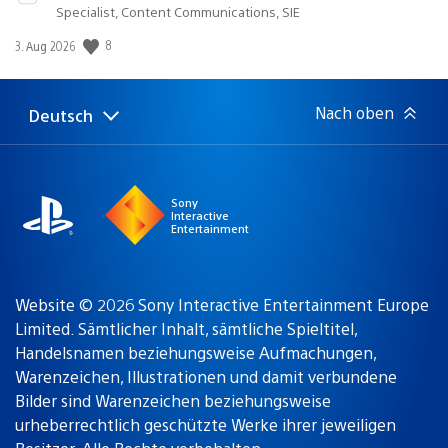
Specialist, Content Communications, SIE
Veröffentlichungsdatum:
8
3. Aug 2026
Nach oben
Deutsch
Select
Aktuelle
a
Region:
region
Sony
Interactive
Entertainment
Website © 2026 Sony Interactive Entertainment Europe
Limited. Sämtlicher Inhalt, sämtliche Spieltitel,
Handelsnamen beziehungsweise Aufmachungen,
Warenzeichen, Illustrationen und damit verbundene
Bilder sind Warenzeichen beziehungsweise
urheberrechtlich geschützte Werke ihrer jeweiligen