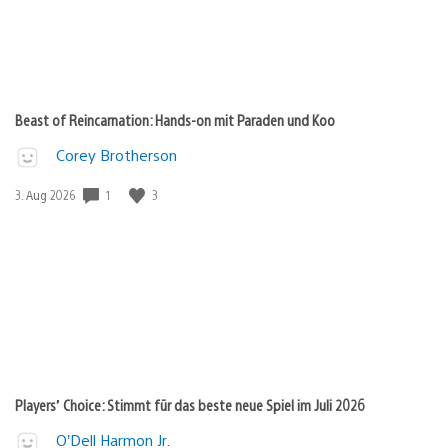
Beast of Reincarnation: Hands-on mit Paraden und Koo
Corey Brotherson
Veröffentlichungsdatum:
1
3
3. Aug 2026
Players’ Choice: Stimmt für das beste neue Spiel im Juli 2026
O’Dell Harmon Jr.