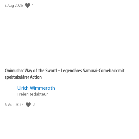
Veröffentlichungsdatum:
1
7. Aug 2026
Onimusha: Way of the Sword – Legendäres Samurai-Comeback mit
spektakulärer Action
Ulrich Wimmeroth
Freier Redakteur
Veröffentlichungsdatum:
3
6. Aug 2026