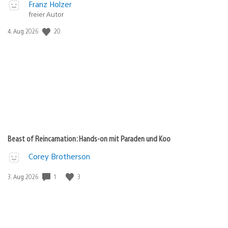
Franz Holzer
freier Autor
Veröffentlichungsdatum:
20
4. Aug 2026
Beast of Reincarnation: Hands-on mit Paraden und Koo
Corey Brotherson
Veröffentlichungsdatum:
1
3
3. Aug 2026