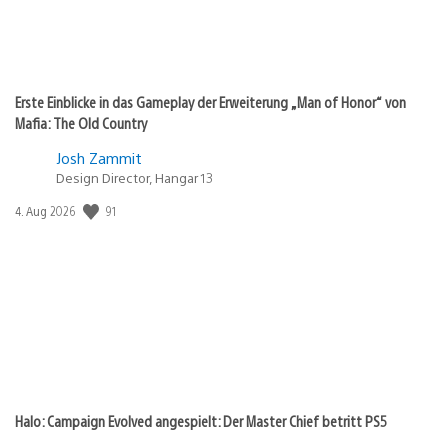
Erste Einblicke in das Gameplay der Erweiterung „Man of Honor“ von
Mafia: The Old Country
Josh Zammit
Design Director, Hangar 13
Veröffentlichungsdatum:
91
4. Aug 2026
Halo: Campaign Evolved angespielt: Der Master Chief betritt PS5