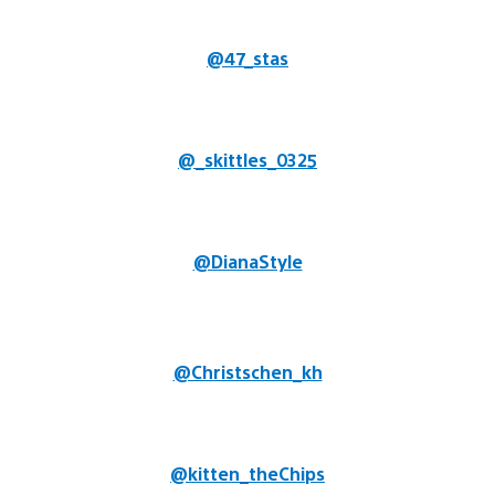
@47_stas
@_skittles_0325
@DianaStyle
@Christschen_kh
@kitten_theChips