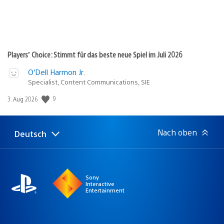
Players’ Choice: Stimmt für das beste neue Spiel im Juli 2026
O’Dell Harmon Jr.
Specialist, Content Communications, SIE
Veröffentlichungsdatum:
9
3. Aug 2026
Nach oben
Deutsch
Select
Aktuelle
a
Region:
region
Sony
Interactive
Entertainment