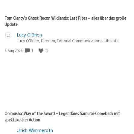
Tom Clancy’s Ghost Recon Wildlands: Last Rites – alles über das große
Update
Lucy O’Brien
Lucy O’Brien, Director, Editorial Communications, Ubisoft
Veröffentlichungsdatum:
1
12
6. Aug 2026
Onimusha: Way of the Sword – Legendäres Samurai-Comeback mit
spektakulärer Action
Ulrich Wimmeroth