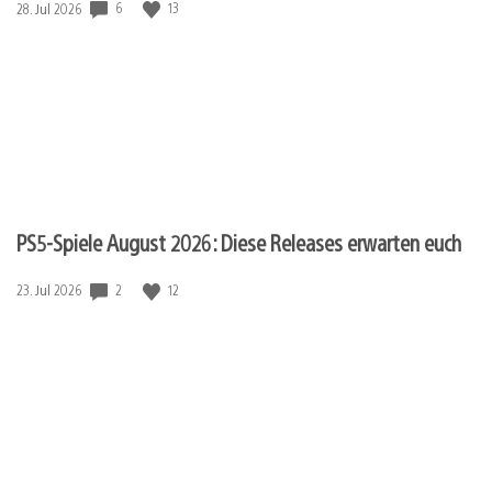
Veröffentlichungsdatum:
6
13
28. Jul 2026
PS5-Spiele August 2026: Diese Releases erwarten euch
Veröffentlichungsdatum:
2
12
23. Jul 2026