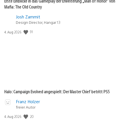
Erste Einblicke in das Gameplay der Erweiterung „Man of Honor“ von
Mafia: The Old Country
Josh Zammit
Design Director, Hangar 13
Veröffentlichungsdatum:
91
4. Aug 2026
Halo: Campaign Evolved angespielt: Der Master Chief betritt PS5
Franz Holzer
freier Autor
Veröffentlichungsdatum:
20
4. Aug 2026