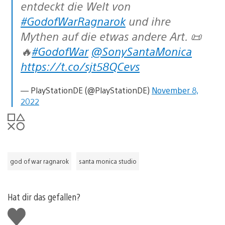
entdeckt die Welt von
#GodofWarRagnarok
und ihre
Mythen auf die etwas andere Art. 📜
🔥
#GodofWar
@SonySantaMonica
https://t.co/sjt58QCevs
— PlayStationDE (@PlayStationDE)
November 8,
2022
god of war ragnarok
santa monica studio
Hat dir das gefallen?
Gefällt
mir