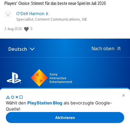
Players’ Choice: Stimmt für das beste neue Spiel im Juli 2026
O’Dell Harmon Jr.
Specialist, Content Communications, SIE
Veröffentlichungsdatum:
9
3. Aug 2026
Nach oben
Deutsch
Select
Aktuelle
a
Region:
region
Sony
Interactive
Entertainment
✕
△○✕☐
Wählt den
PlayStation Blog
als bevorzugte Google-
Website © 2026 Sony Interactive Entertainment Europe
Quelle!
Limited. Sämtlicher Inhalt, sämtliche Spieltitel,
Handelsnamen beziehungsweise Aufmachungen,
Aktivieren
Warenzeichen, Illustrationen und damit verbundene