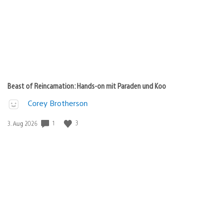
Beast of Reincarnation: Hands-on mit Paraden und Koo
Corey Brotherson
Veröffentlichungsdatum:
1
3
3. Aug 2026