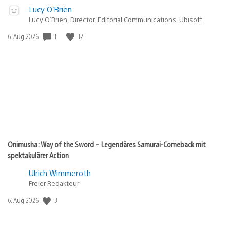
Lucy O’Brien
Lucy O’Brien, Director, Editorial Communications, Ubisoft
Veröffentlichungsdatum:
1
12
6. Aug 2026
Onimusha: Way of the Sword – Legendäres Samurai-Comeback mit
spektakulärer Action
Ulrich Wimmeroth
Freier Redakteur
Veröffentlichungsdatum:
3
6. Aug 2026