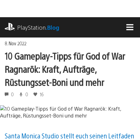
Zum
Inhalt
springen
playstation.com
PlayStation
.Blog
MEN
8. Nov 2022
10 Gameplay-Tipps für God of War
Ragnarök: Kraft, Aufträge,
Rüstungsset-Boni und mehr
0
0
16
Santa Monica Studio stellt euch seinen Leitfaden