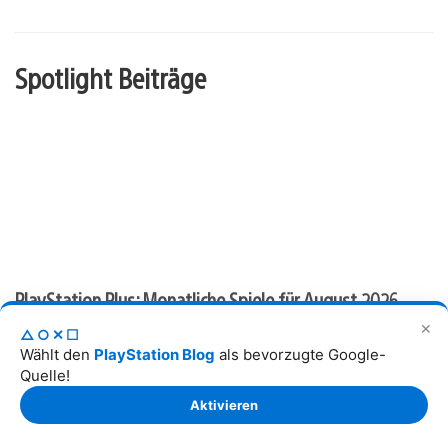
Spotlight Beiträge
PlayStation Plus: Monatliche Spiele für August 2026
✕
△○✕☐
Veröffentlichungsdatum:
6
13
28. Jul 2026
Wählt den
PlayStation Blog
als bevorzugte Google-
Quelle!
Aktivieren