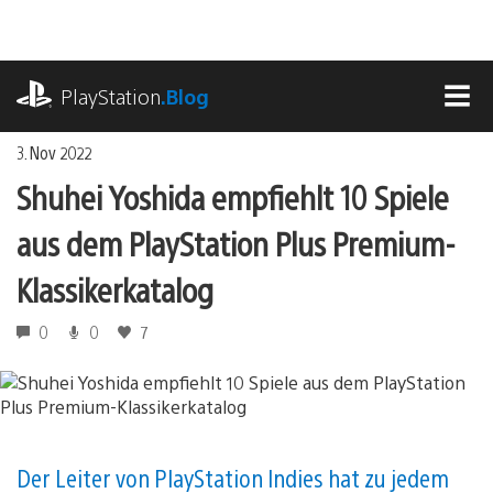
Zum
Inhalt
springen
playstation.com
PlayStation
.Blog
MEN
3. Nov 2022
Shuhei Yoshida empfiehlt 10 Spiele
aus dem PlayStation Plus Premium-
Klassikerkatalog
0
0
7
Der Leiter von PlayStation Indies hat zu jedem