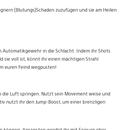
gnern (Blutungs)Schaden zuzufügen und sie am Heilen
m Automatikgewehr in die Schlacht. Indem ihr Shots
ld sie voll ist, könnt ihr einen mächtigen Strahl
 um euren Feind wegpusten!
n die Luft springen. Nutzt sein Movement weise und
ativ nutzt ihr den Jump-Boost, um einer brenzligen
sen können. Ansonsten werdet ihr mit Sojourn eher