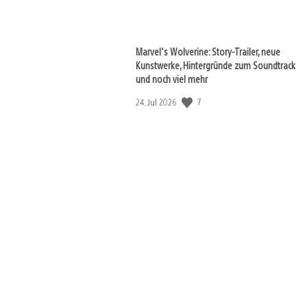
Marvel‘s Wolverine: Story-Trailer, neue
Kunstwerke, Hintergründe zum Soundtrack
und noch viel mehr
Veröffentlichungsdatum:
7
24. Jul 2026
View
and
download
image