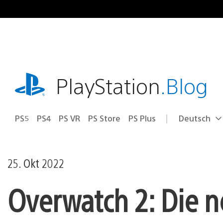
Zum
Inhalt
springen
playstation.com
PlayStation
.Blog
PS5
PS4
PS VR
PS Store
PS Plus
Deutsch
Select
Aktuelle
a
Region:
region
25. Okt 2022
Overwatch 2: Die 