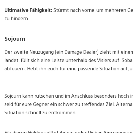
Ultimative Fähigkeit:
Stürmt nach vorne, um mehreren Ge
zu hindern.
Sojourn
Der zweite Neuzugang (ein Damage Dealer) zieht mit eine
landet, füllt sich eine Leiste unterhalb des Visiers auf. Soba
abfeuern. Hebt ihn euch für eine passende Situation auf,
Sojourn kann rutschen und im Anschluss besonders hoch i
seid für eure Gegner ein schwer zu treffendes Ziel. Altern
Situation schnell zu entkommen.
Für diesen Helden solltet ihr ein ordentliches Aim vorwei