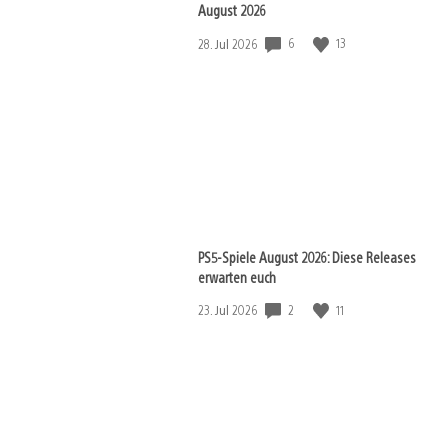
August 2026
Veröffentlichungsdatum:
6
13
28. Jul 2026
PS5-Spiele August 2026: Diese Releases
View
erwarten euch
and
download
Veröffentlichungsdatum:
2
11
23. Jul 2026
image