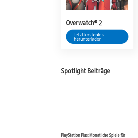
Overwatch® 2
Jetzt kostenlos
herunterladen
Spotlight Beiträge
View
and
download
image
PlayStation Plus: Monatliche Spiele für