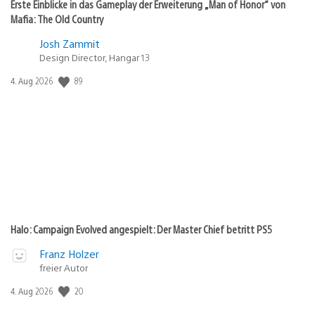
Erste Einblicke in das Gameplay der Erweiterung „Man of Honor“ von
Mafia: The Old Country
Josh Zammit
Design Director, Hangar 13
Veröffentlichungsdatum:
89
4. Aug 2026
Halo: Campaign Evolved angespielt: Der Master Chief betritt PS5
Franz Holzer
freier Autor
Veröffentlichungsdatum:
20
4. Aug 2026