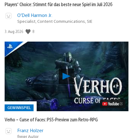
Players’ Choice: Stimmt für das beste neue Spiel im Juli 2026
O’Dell Harmon Jr.
Specialist, Content Communications, SIE
Veröffentlichungsdatum:
8
3. Aug 2026
Verho
–
Curse
of
Faces:
PS5-
Preview
GEWINNSPIEL
zum
Retro-
Verho – Curse of Faces: PS5-Preview zum Retro-RPG
RPG
Video
Veröffentlicht
Franz Holzer
abspielen
in:
freier Autor