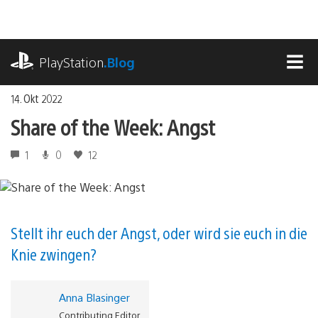
Zum
Inhalt
springen
playstation.com
PlayStation
.Blog
MEN
14. Okt 2022
Share of the Week: Angst
1
0
12
Stellt ihr euch der Angst, oder wird sie euch in die
Knie zwingen?
Anna Blasinger
Contributing Editor