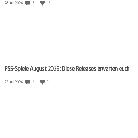
Veröffentlichungsdatum:
6
12
28. Jul 2026
PS5-Spiele August 2026: Diese Releases erwarten euch
Veröffentlichungsdatum:
2
11
23. Jul 2026