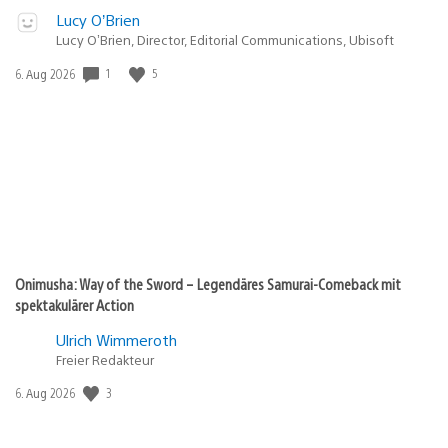
Lucy O’Brien
Lucy O’Brien, Director, Editorial Communications, Ubisoft
Veröffentlichungsdatum:
1
5
6. Aug 2026
Onimusha: Way of the Sword – Legendäres Samurai-Comeback mit
spektakulärer Action
Ulrich Wimmeroth
Freier Redakteur
Veröffentlichungsdatum:
3
6. Aug 2026