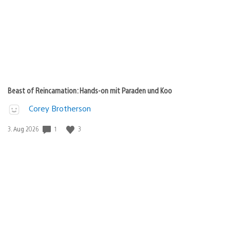
Beast of Reincarnation: Hands-on mit Paraden und Koo
Corey Brotherson
Veröffentlichungsdatum:
1
3
3. Aug 2026