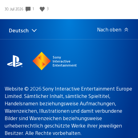
Gewinnspiel
Veröffentlichungsdatum:
1
3
30. Jul 2026
Nach oben
Deutsch
Select
Aktuelle
a
Region:
region
Sony
Interactive
Entertainment
Website © 2026 Sony Interactive Entertainment Europe
Limited. Sämtlicher Inhalt, sämtliche Spieltitel,
Handelsnamen beziehungsweise Aufmachungen,
Warenzeichen, Illustrationen und damit verbundene
Bilder sind Warenzeichen beziehungsweise
urheberrechtlich geschützte Werke ihrer jeweiligen
Besitzer. Alle Rechte vorbehalten.