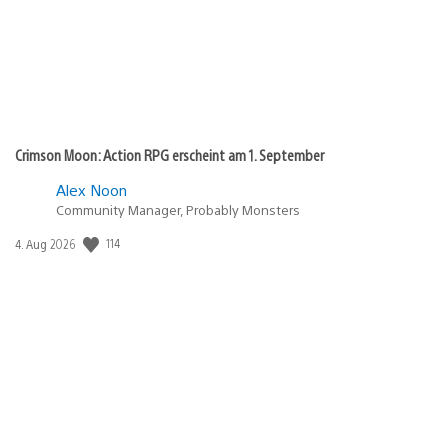
Crimson Moon: Action RPG erscheint am 1. September
Alex Noon
Community Manager, Probably Monsters
Veröffentlichungsdatum:
114
4. Aug 2026