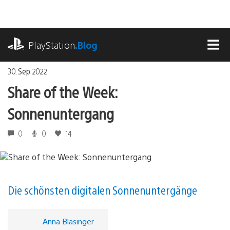
Zum
Inhalt
springen
playstation.com
PlayStation
.Blog
MEN
30. Sep 2022
Share of the Week:
Sonnenuntergang
0
0
14
Die schönsten digitalen Sonnenuntergänge
Anna Blasinger