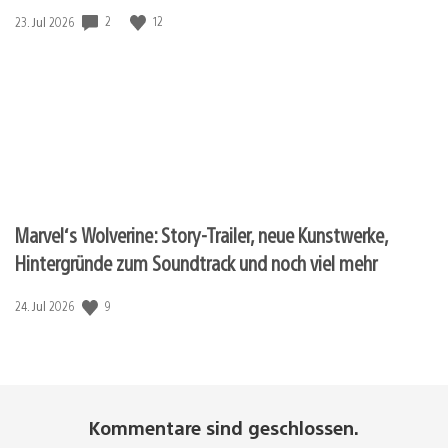
Veröffentlichungsdatum:
2
12
23. Jul 2026
Marvel‘s Wolverine: Story-Trailer, neue Kunstwerke,
Hintergründe zum Soundtrack und noch viel mehr
Veröffentlichungsdatum:
9
24. Jul 2026
Kommentare sind geschlossen.