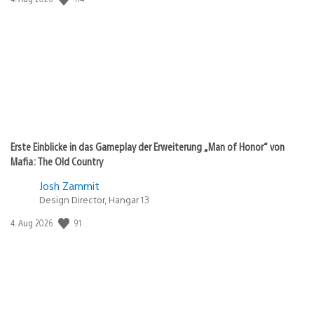
Erste Einblicke in das Gameplay der Erweiterung „Man of Honor“ von
Mafia: The Old Country
Josh Zammit
Design Director, Hangar 13
Veröffentlichungsdatum:
91
4. Aug 2026