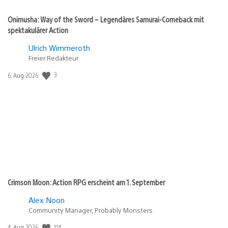
Onimusha: Way of the Sword – Legendäres Samurai-Comeback mit
spektakulärer Action
Ulrich Wimmeroth
Freier Redakteur
Veröffentlichungsdatum:
3
6. Aug 2026
Crimson Moon: Action RPG erscheint am 1. September
Alex Noon
Community Manager, Probably Monsters
Veröffentlichungsdatum:
114
4. Aug 2026