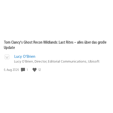
Tom Clancy’s Ghost Recon Wildlands: Last Rites – alles über das große
Update
Lucy O’Brien
Lucy O’Brien, Director, Editorial Communications, Ubisoft
Veröffentlichungsdatum:
1
12
6. Aug 2026