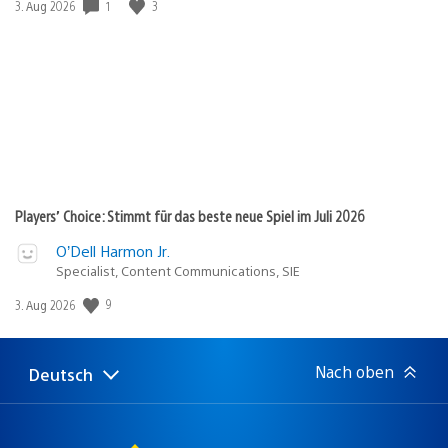
Veröffentlichungsdatum:
1
3
3. Aug 2026
Players’ Choice: Stimmt für das beste neue Spiel im Juli 2026
O’Dell Harmon Jr.
Specialist, Content Communications, SIE
Veröffentlichungsdatum:
9
3. Aug 2026
Nach oben
Deutsch
Select
Aktuelle
a
Region:
region