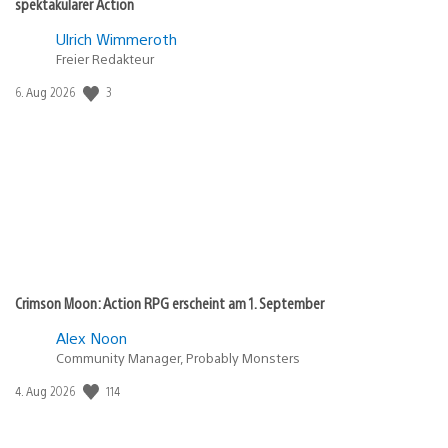
spektakulärer Action
Ulrich Wimmeroth
Freier Redakteur
Veröffentlichungsdatum:
3
6. Aug 2026
Crimson Moon: Action RPG erscheint am 1. September
Alex Noon
Community Manager, Probably Monsters
Veröffentlichungsdatum:
114
4. Aug 2026