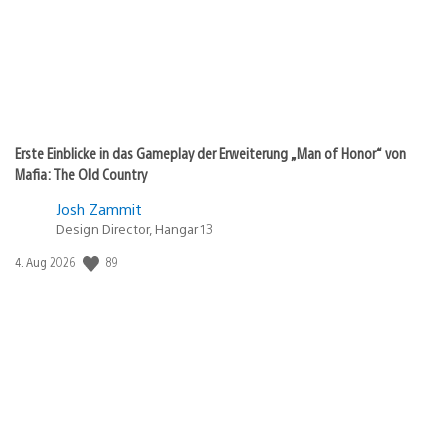
Erste Einblicke in das Gameplay der Erweiterung „Man of Honor“ von
Mafia: The Old Country
Josh Zammit
Design Director, Hangar 13
Veröffentlichungsdatum:
89
4. Aug 2026