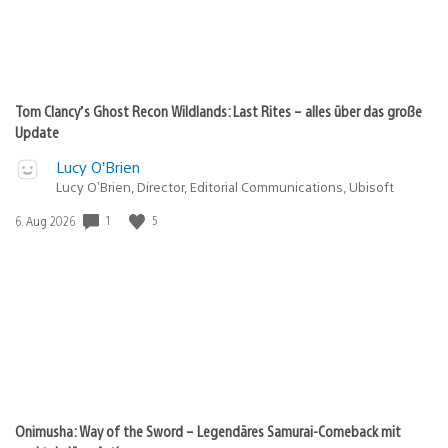
Tom Clancy’s Ghost Recon Wildlands: Last Rites – alles über das große
Update
Lucy O’Brien
Lucy O’Brien, Director, Editorial Communications, Ubisoft
Veröffentlichungsdatum:
1
5
6. Aug 2026
Onimusha: Way of the Sword – Legendäres Samurai-Comeback mit