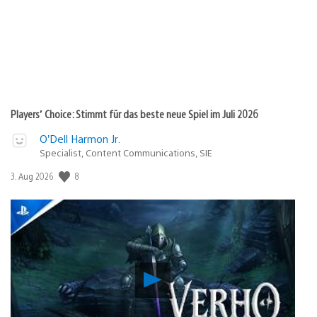
Players’ Choice: Stimmt für das beste neue Spiel im Juli 2026
O’Dell Harmon Jr.
Specialist, Content Communications, SIE
Veröffentlichungsdatum:
8
3. Aug 2026
Verho
–
Curse
of