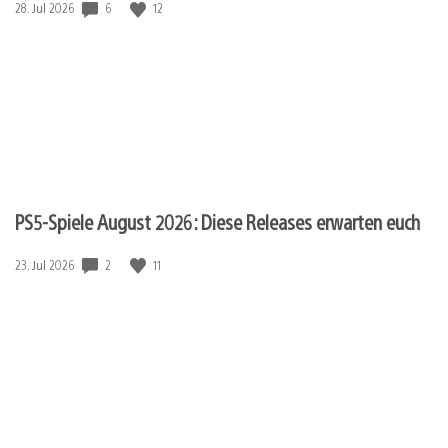
Veröffentlichungsdatum:
6
12
28. Jul 2026
PS5-Spiele August 2026: Diese Releases erwarten euch
Veröffentlichungsdatum:
2
11
23. Jul 2026