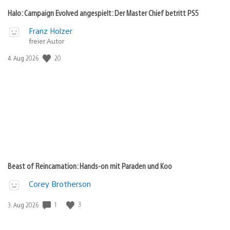
Halo: Campaign Evolved angespielt: Der Master Chief betritt PS5
Franz Holzer
freier Autor
Veröffentlichungsdatum:
20
4. Aug 2026
Beast of Reincarnation: Hands-on mit Paraden und Koo
Corey Brotherson
Veröffentlichungsdatum:
1
3
3. Aug 2026