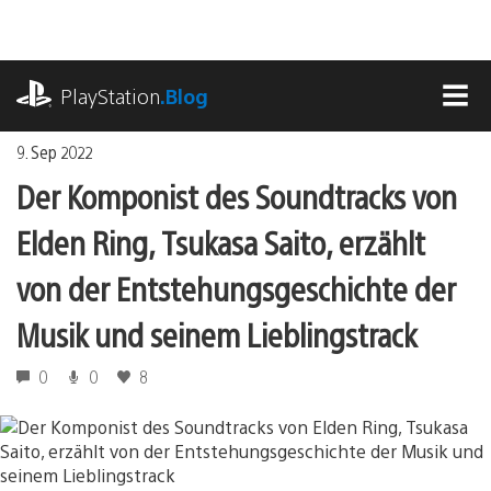
Zum
Inhalt
springen
playstation.com
PlayStation
.Blog
MEN
9. Sep 2022
Der Komponist des Soundtracks von
Elden Ring, Tsukasa Saito, erzählt
von der Entstehungsgeschichte der
Musik und seinem Lieblingstrack
0
0
8