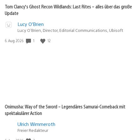
Tom Clancy’s Ghost Recon Wildlands: Last Rites – alles über das große
Update
Lucy O’Brien
Lucy O’Brien, Director, Editorial Communications, Ubisoft
Veröffentlichungsdatum:
1
12
6. Aug 2026
Onimusha: Way of the Sword – Legendäres Samurai-Comeback mit
spektakulärer Action
Ulrich Wimmeroth
Freier Redakteur