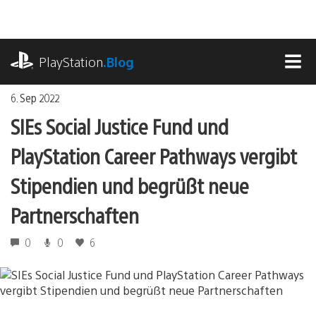
Zum
Inhalt
springen
playstation.com
PlayStation
.Blog
MEN
6. Sep 2022
SIEs Social Justice Fund und
PlayStation Career Pathways vergibt
Stipendien und begrüßt neue
Partnerschaften
0
0
6