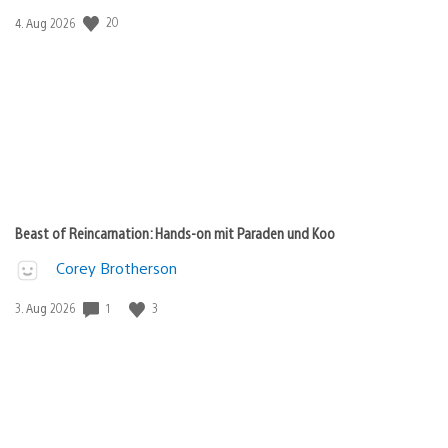
Veröffentlichungsdatum:
20
4. Aug 2026
Beast of Reincarnation: Hands-on mit Paraden und Koo
Corey Brotherson
Veröffentlichungsdatum:
1
3
3. Aug 2026