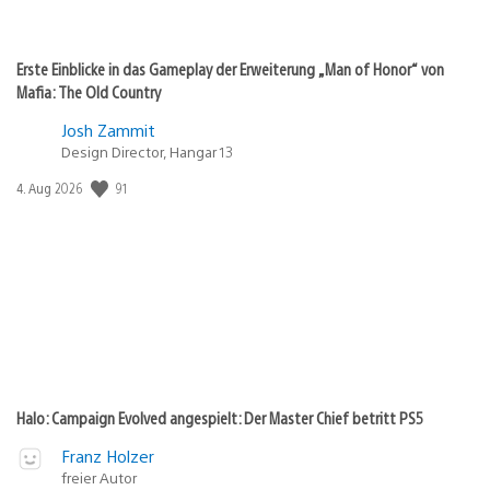
Erste Einblicke in das Gameplay der Erweiterung „Man of Honor“ von
Mafia: The Old Country
Josh Zammit
Design Director, Hangar 13
Veröffentlichungsdatum:
91
4. Aug 2026
Halo: Campaign Evolved angespielt: Der Master Chief betritt PS5
Franz Holzer
freier Autor