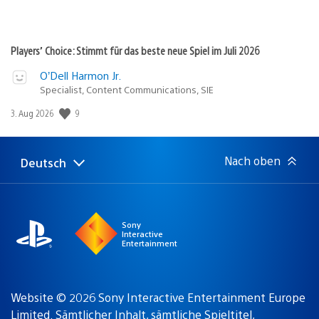
Players’ Choice: Stimmt für das beste neue Spiel im Juli 2026
O’Dell Harmon Jr.
Specialist, Content Communications, SIE
Veröffentlichungsdatum:
9
3. Aug 2026
Nach oben
Deutsch
Select
Aktuelle
a
Region:
region
Sony
Interactive
Entertainment
Website © 2026 Sony Interactive Entertainment Europe
Limited. Sämtlicher Inhalt, sämtliche Spieltitel,