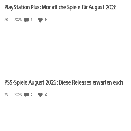
PlayStation Plus: Monatliche Spiele für August 2026
Veröffentlichungsdatum:
6
14
28. Jul 2026
PS5-Spiele August 2026: Diese Releases erwarten euch
Veröffentlichungsdatum:
2
12
23. Jul 2026