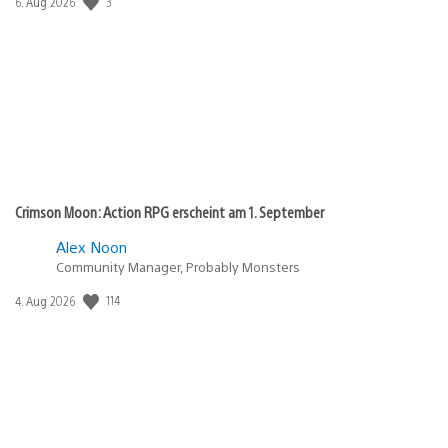
Veröffentlichungsdatum:
3
6. Aug 2026
Crimson Moon: Action RPG erscheint am 1. September
Alex Noon
Community Manager, Probably Monsters
Veröffentlichungsdatum:
114
4. Aug 2026