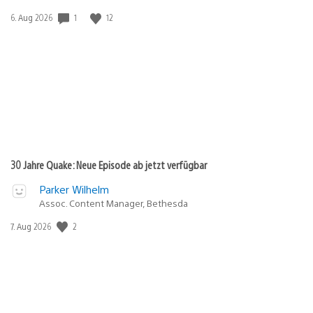
Veröffentlichungsdatum:
1
12
6. Aug 2026
30 Jahre Quake: Neue Episode ab jetzt verfügbar
Parker Wilhelm
Assoc. Content Manager, Bethesda
Veröffentlichungsdatum:
2
7. Aug 2026