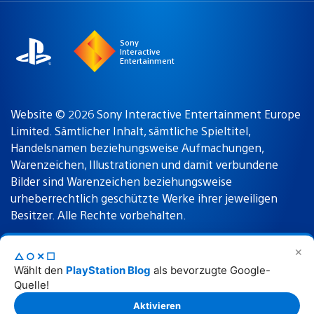
region
Sony
Interactive
Entertainment
Website © 2026 Sony Interactive Entertainment Europe
Limited. Sämtlicher Inhalt, sämtliche Spieltitel,
Handelsnamen beziehungsweise Aufmachungen,
Warenzeichen, Illustrationen und damit verbundene
Bilder sind Warenzeichen beziehungsweise
urheberrechtlich geschützte Werke ihrer jeweiligen
Besitzer. Alle Rechte vorbehalten.
✕
△○✕☐
Nutzungsbedingungen
Datenschutzrichtlinie
Wählt den
PlayStation Blog
als bevorzugte Google-
Quelle!
Rechtliche Hinweise
Aktivieren