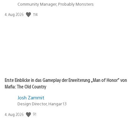
Community Manager, Probably Monsters
Veröffentlichungsdatum:
114
4. Aug 2026
Erste Einblicke in das Gameplay der Erweiterung „Man of Honor“ von
Mafia: The Old Country
Josh Zammit
Design Director, Hangar 13
Veröffentlichungsdatum:
91
4. Aug 2026