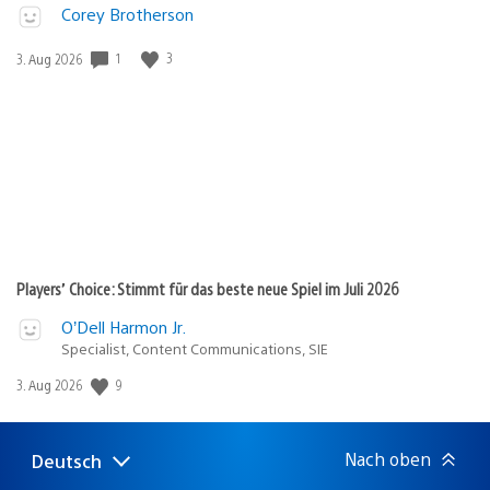
Corey Brotherson
Veröffentlichungsdatum:
1
3
3. Aug 2026
Players’ Choice: Stimmt für das beste neue Spiel im Juli 2026
O’Dell Harmon Jr.
Specialist, Content Communications, SIE
Veröffentlichungsdatum:
9
3. Aug 2026
Nach oben
Deutsch
Select
Aktuelle
a
Region: