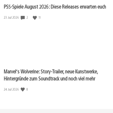
PS5-Spiele August 2026: Diese Releases erwarten euch
Veröffentlichungsdatum:
2
11
23. Jul 2026
Marvel‘s Wolverine: Story-Trailer, neue Kunstwerke,
Hintergründe zum Soundtrack und noch viel mehr
Veröffentlichungsdatum:
8
24. Jul 2026