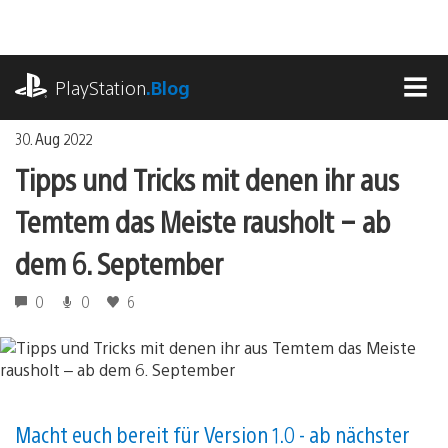
Zum
Inhalt
springen
playstation.com
PlayStation
.Blog
MEN
30. Aug 2022
Tipps und Tricks mit denen ihr aus
Temtem das Meiste rausholt – ab
dem 6. September
0
0
6
Macht euch bereit für Version 1.0 - ab nächster