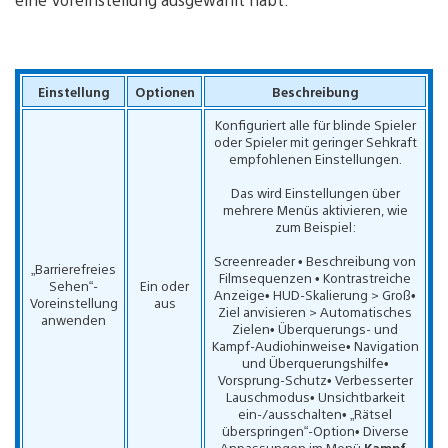
Einstellung
Optionen
Beschreibung
Konfiguriert alle für blinde Spieler
oder Spieler mit geringer Sehkraft
empfohlenen Einstellungen.
Das wird Einstellungen über
mehrere Menüs aktivieren, wie
zum Beispiel:
Screenreader • Beschreibung von
„Barrierefreies
Filmsequenzen • Kontrastreiche
Sehen“-
Ein oder
Anzeige• HUD-Skalierung > Groß•
Voreinstellung
aus
Ziel anvisieren > Automatisches
anwenden
Zielen• Überquerungs- und
Kampf-Audiohinweise• Navigation
und Überquerungshilfe•
Vorsprung-Schutz• Verbesserter
Lauschmodus• Unsichtbarkeit
ein-/ausschalten• „Rätsel
überspringen“-Option• Diverse
Anpassungen im Menü
Kampf-