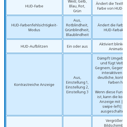
Weiß, Gelb,
Ändert die Textfa
HUD-Farbe
Blau, Rot,
Farbe von HUD-E
Grün
Aus,
HUD-Farbenfehlsichtigkeit-
Rotblindheit,
Ändert die Farbp
Modus
Grünblindheit,
HUD-Farbakze
Blaublindheit
Aktiviert blink
HUD-Aufblitzen
Ein oder aus
Animation
Dämpft Umgebun
und fügt Verbü
Gegnern, Gegens
interaktiven O
Aus,
deutliche, kontr
Einstellung 1,
Farben hin
Kontrastreiche Anzeige
Einstellung 2,
Einstellung 3
Wenn diese Funktio
ist, kann die kont
Anzeige mit |t
swipe-left| ei
ausgeschaltet 
Vergrößert 
Bildschirmbe