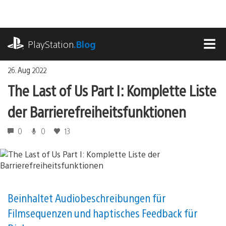
Zum
Inhalt
springen
playstation.com
PlayStation
.Blog
MEN
26. Aug 2022
The Last of Us Part I: Komplette Liste
der Barrierefreiheitsfunktionen
0
0
13
Beinhaltet Audiobeschreibungen für
Filmsequenzen und haptisches Feedback für