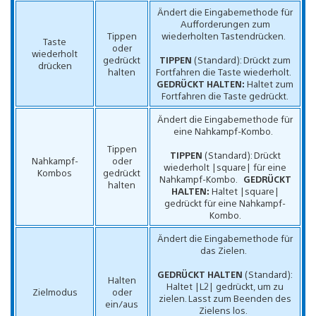
Ändert die Eingabemethode für
Aufforderungen zum
Tippen
wiederholten Tastendrücken.
Taste
oder
wiederholt
gedrückt
TIPPEN
(Standard): Drückt zum
drücken
halten
Fortfahren die Taste wiederholt.
GEDRÜCKT HALTEN:
Haltet zum
Fortfahren die Taste gedrückt.
Ändert die Eingabemethode für
eine Nahkampf-Kombo.
Tippen
TIPPEN
(Standard): Drückt
Nahkampf-
oder
wiederholt |square| für eine
Kombos
gedrückt
Nahkampf-Kombo.
GEDRÜCKT
halten
HALTEN:
Haltet |square|
gedrückt für eine Nahkampf-
Kombo.
Ändert die Eingabemethode für
das Zielen.
GEDRÜCKT HALTEN
(Standard):
Halten
Haltet |L2| gedrückt, um zu
Zielmodus
oder
zielen. Lasst zum Beenden des
ein/aus
Zielens los.