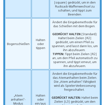
|square| gedrückt, um in den
Rucksack-Waffenwechsel zu
schalten, und tippt zum
Beenden.
Ändert die Eingabemethode für
das Schießen mit dem Bogen.
GEDRÜCKT HALTEN
(Standard):
Haltet beim Zielen |R2|
Halten
gedrückt, um einen Pfeil zu
Bogenschießen
oder
spannen, und lasst dann los, um
tippen
ihn abzufeuern.
TIPPEN:
Tippt beim Zielen |R2|
an, um den Pfeil automatisch zu
spannen, und tippt erneut, um
ihn abzufeuern.
Ändert die Eingabemethode für
das Atemanhalten beim Zielen.
Die „Atem anhalten“-Fähigkeit
wird als Spieler-Verbesserung
freigeschaltet.
„Atem
Halten
GEDRÜCKT HALTEN:
Haltet beim
anhalten“-
oder
Zielen |L3| gedrückt, um den
Modus
ein/aus