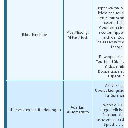
Tippt zweimal hin
leicht das Touch
den Zoom schnell
auszuschalten
Gedrückthalten 
Aus, Niedrig,
zweiten Tippen v
Bildschirmlupe
Mittel, Hoch
sich der Zoom
Loslassen wird de
festgeleg
Bewegt die Lupe
Touchpad über ve
Bildschirmber
Doppeltippen be
Lupenfunkt
Aktiviert |tri
Übersetzungsauff
für Spielwelt
Wenn AUTOMA
Aus, Ein,
Übersetzungsaufforderungen
eingestellt ist, 
Automatisch
Funktion auto
aktiviert, sobald 
Sprache als E