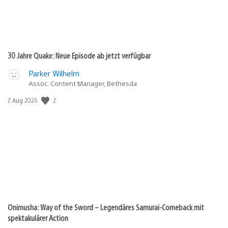
30 Jahre Quake: Neue Episode ab jetzt verfügbar
Parker Wilhelm
Assoc. Content Manager, Bethesda
Veröffentlichungsdatum:
2
7. Aug 2026
Onimusha: Way of the Sword – Legendäres Samurai-Comeback mit
spektakulärer Action