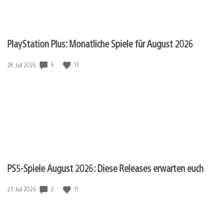
PlayStation Plus: Monatliche Spiele für August 2026
Veröffentlichungsdatum:
6
13
28. Jul 2026
PS5-Spiele August 2026: Diese Releases erwarten euch
Veröffentlichungsdatum:
2
11
23. Jul 2026