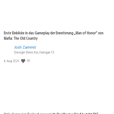
Erste Einblicke in das Gameplay der Erweiterung „Man of Honor“ von
Mafia: The Old Country
Josh Zammit
Design Director, Hangar 13
Veröffentlichungsdatum:
90
4. Aug 2026