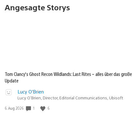
Angesagte Storys
Tom Clancy’s Ghost Recon Wildlands: Last Rites – alles über das große
Update
Lucy O’Brien
Lucy O’Brien, Director, Editorial Communications, Ubisoft
Veröffentlichungsdatum:
1
6
6. Aug 2026