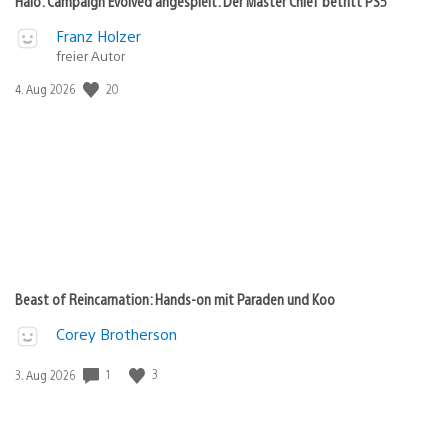
Halo: Campaign Evolved angespielt: Der Master Chief betritt PS5
Franz Holzer
freier Autor
Veröffentlichungsdatum:
20
4. Aug 2026
Beast of Reincarnation: Hands-on mit Paraden und Koo
Corey Brotherson
Veröffentlichungsdatum:
1
3
3. Aug 2026