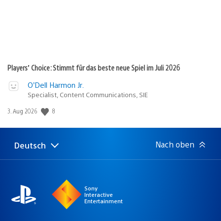
Players’ Choice: Stimmt für das beste neue Spiel im Juli 2026
O’Dell Harmon Jr.
Specialist, Content Communications, SIE
Veröffentlichungsdatum:
8
3. Aug 2026
Nach oben
Deutsch
Select
Aktuelle
a
Region:
region
Sony
Interactive
Entertainment