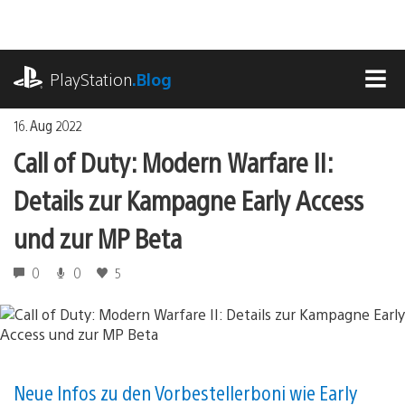
Zum
Inhalt
springen
playstation.com
PlayStation
.Blog
MEN
16. Aug 2022
Call of Duty: Modern Warfare II:
Details zur Kampagne Early Access
und zur MP Beta
0
0
5
Neue Infos zu den Vorbestellerboni wie Early