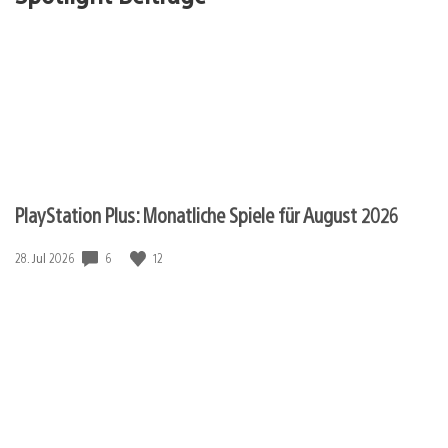
PlayStation Plus: Monatliche Spiele für August 2026
Veröffentlichungsdatum:
6
12
28. Jul 2026