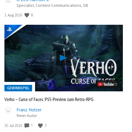
Specialist, Content Communications, SIE
Veröffentlichungsdatum:
8
3. Aug 2026
Verho
–
Curse
of
Faces:
PS5-
Preview
GEWINNSPIEL
zum
Retro-
Verho – Curse of Faces: PS5-Preview zum Retro-RPG
RPG
Video
Veröffentlicht
Franz Holzer
abspielen
in:
freier Autor
Gewinnspiel
Veröffentlichungsdatum:
1
3
30. Jul 2026