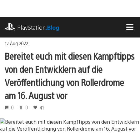
Zum
Inhalt
springen
playstation.com
PlayStation
.Blog
MEN
12. Aug 2022
Bereitet euch mit diesen Kampftipps
von den Entwicklern auf die
Veröffentlichung von Rollerdrome
am 16. August vor
0
0
41