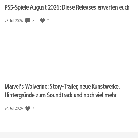
PS5-Spiele August 2026: Diese Releases erwarten euch
Veröffentlichungsdatum:
2
11
23. Jul 2026
Marvel‘s Wolverine: Story-Trailer, neue Kunstwerke,
Hintergründe zum Soundtrack und noch viel mehr
Veröffentlichungsdatum:
7
24. Jul 2026