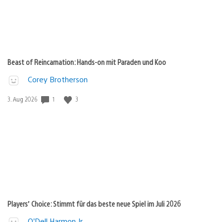
Beast of Reincarnation: Hands-on mit Paraden und Koo
Corey Brotherson
Veröffentlichungsdatum:
1
3
3. Aug 2026
Players’ Choice: Stimmt für das beste neue Spiel im Juli 2026
O’Dell Harmon Jr.