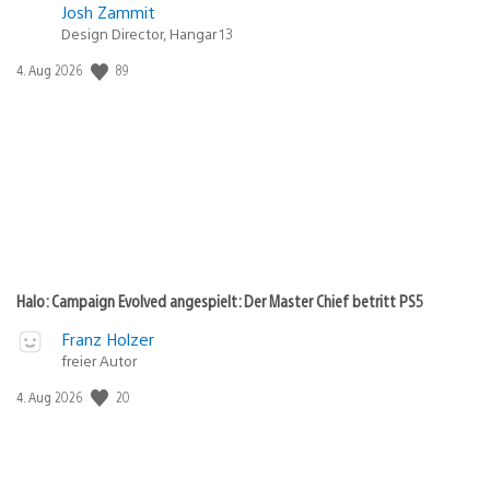
Josh Zammit
Design Director, Hangar 13
Veröffentlichungsdatum:
89
4. Aug 2026
Halo: Campaign Evolved angespielt: Der Master Chief betritt PS5
Franz Holzer
freier Autor
Veröffentlichungsdatum:
20
4. Aug 2026