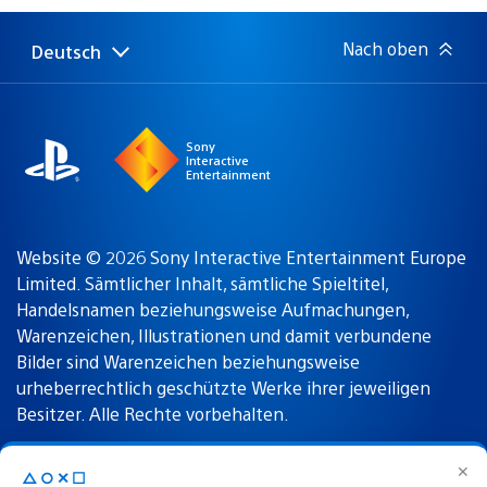
Nach oben
Deutsch
Select
Aktuelle
a
Region:
region
Sony
Interactive
Entertainment
Website © 2026 Sony Interactive Entertainment Europe
Limited. Sämtlicher Inhalt, sämtliche Spieltitel,
Handelsnamen beziehungsweise Aufmachungen,
Warenzeichen, Illustrationen und damit verbundene
Bilder sind Warenzeichen beziehungsweise
urheberrechtlich geschützte Werke ihrer jeweiligen
Besitzer. Alle Rechte vorbehalten.
✕
△○✕☐