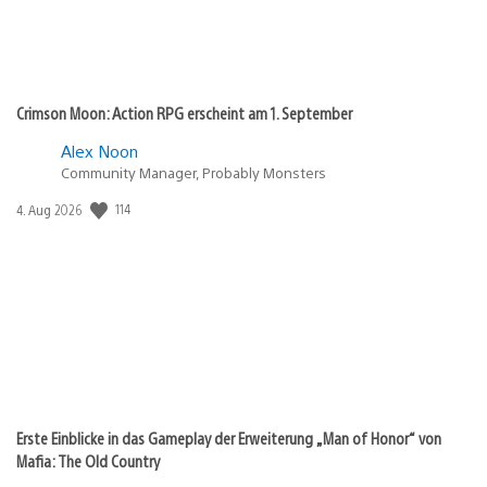
Crimson Moon: Action RPG erscheint am 1. September
Alex Noon
Community Manager, Probably Monsters
Veröffentlichungsdatum:
114
4. Aug 2026
Erste Einblicke in das Gameplay der Erweiterung „Man of Honor“ von
Mafia: The Old Country