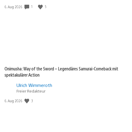
Veröffentlichungsdatum:
1
5
6. Aug 2026
Onimusha: Way of the Sword – Legendäres Samurai-Comeback mit
spektakulärer Action
Ulrich Wimmeroth
Freier Redakteur
Veröffentlichungsdatum:
3
6. Aug 2026