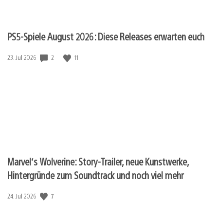
PS5-Spiele August 2026: Diese Releases erwarten euch
Veröffentlichungsdatum:
2
11
23. Jul 2026
Marvel‘s Wolverine: Story-Trailer, neue Kunstwerke,
Hintergründe zum Soundtrack und noch viel mehr
Veröffentlichungsdatum:
7
24. Jul 2026