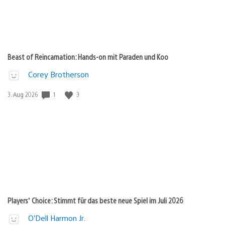
Beast of Reincarnation: Hands-on mit Paraden und Koo
Corey Brotherson
Veröffentlichungsdatum:
1
3
3. Aug 2026
Players’ Choice: Stimmt für das beste neue Spiel im Juli 2026
O’Dell Harmon Jr.