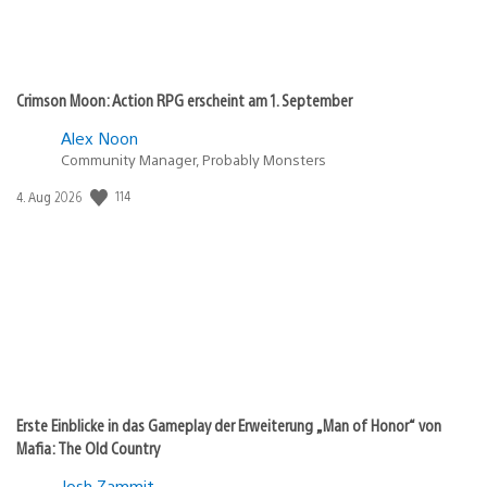
Crimson Moon: Action RPG erscheint am 1. September
Alex Noon
Community Manager, Probably Monsters
Veröffentlichungsdatum:
114
4. Aug 2026
Erste Einblicke in das Gameplay der Erweiterung „Man of Honor“ von
Mafia: The Old Country
Josh Zammit