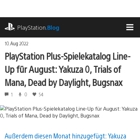
Zum
Inhalt
springen
playstation.com
PlayStation
.Blog
MEN
10. Aug 2022
PlayStation Plus-Spielekatalog Line-
Up für August: Yakuza 0, Trials of
Mana, Dead by Daylight, Bugsnax
1
0
54
Außerdem diesen Monat hinzugefügt: Yakuza