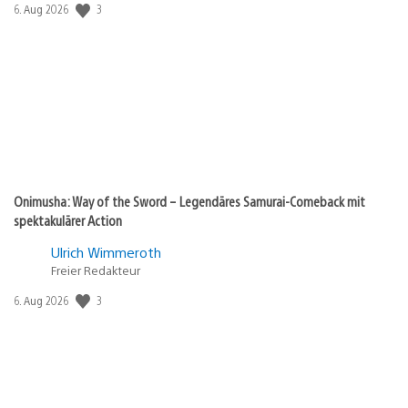
Veröffentlichungsdatum:
3
6. Aug 2026
Onimusha: Way of the Sword – Legendäres Samurai-Comeback mit
spektakulärer Action
Ulrich Wimmeroth
Freier Redakteur
Veröffentlichungsdatum:
3
6. Aug 2026