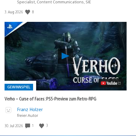
Specialist, Content Communications, SIE
Veröffentlichungsdatum:
8
3. Aug 2026
Verho
–
Curse
of
Faces:
PS5-
Preview
GEWINNSPIEL
zum
Retro-
Verho – Curse of Faces: PS5-Preview zum Retro-RPG
RPG
Video
Veröffentlicht
Franz Holzer
abspielen
in:
freier Autor
Gewinnspiel
Veröffentlichungsdatum:
1
3
30. Jul 2026