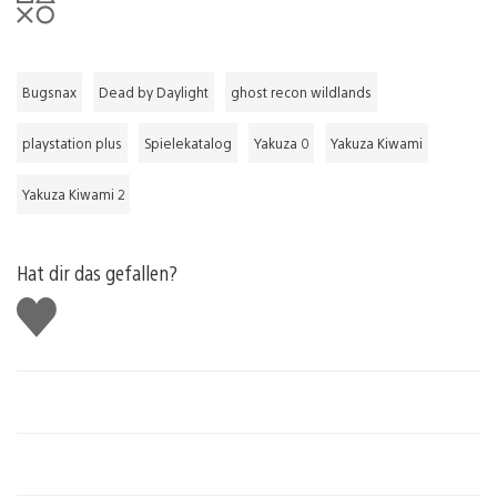
Bugsnax
Dead by Daylight
ghost recon wildlands
playstation plus
Spielekatalog
Yakuza 0
Yakuza Kiwami
Yakuza Kiwami 2
Hat dir das gefallen?
Gefällt
mir