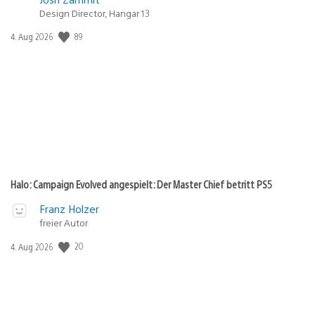
Design Director, Hangar 13
Veröffentlichungsdatum:
89
4. Aug 2026
Halo: Campaign Evolved angespielt: Der Master Chief betritt PS5
Franz Holzer
freier Autor
Veröffentlichungsdatum:
20
4. Aug 2026