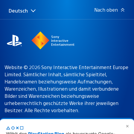
Nach oben
Deutsch
Select
Aktuelle
a
Region:
region
Sony
Interactive
Entertainment
Website © 2026 Sony Interactive Entertainment Europe
Limited. Sämtlicher Inhalt, sämtliche Spieltitel,
Handelsnamen beziehungsweise Aufmachungen,
Warenzeichen, Illustrationen und damit verbundene
Bilder sind Warenzeichen beziehungsweise
urheberrechtlich geschützte Werke ihrer jeweiligen
Besitzer. Alle Rechte vorbehalten.
✕
△○✕☐
Nutzungsbedingungen
Datenschutzrichtlinie
Wählt den
PlayStation Blog
als bevorzugte Google-