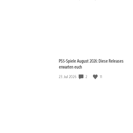
PS5-Spiele August 2026: Diese Releases
erwarten euch
Veröffentlichungsdatum:
2
11
23. Jul 2026
View
and
download