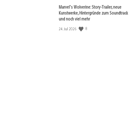
image
Marvel‘s Wolverine: Story-Trailer, neue
Kunstwerke, Hintergründe zum Soundtrack
und noch viel mehr
Veröffentlichungsdatum:
8
24. Jul 2026