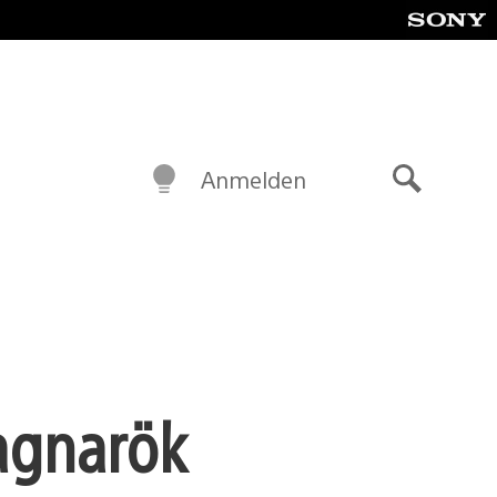
Anmelden
Suche
agnarök