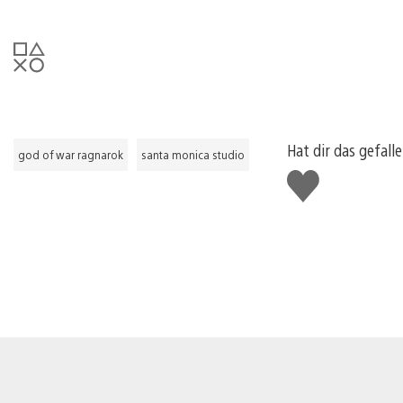
Hat dir das gefall
god of war ragnarok
santa monica studio
Gefällt
mir