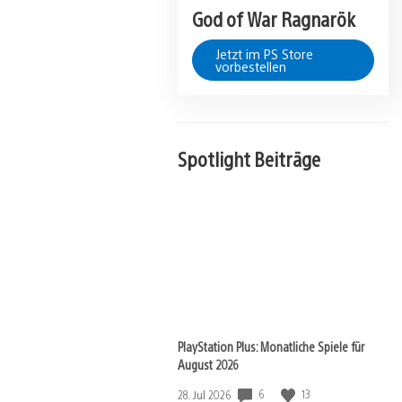
God of War Ragnarök
Jetzt im PS Store
vorbestellen
Spotlight Beiträge
PlayStation Plus: Monatliche Spiele für
August 2026
Veröffentlichungsdatum:
6
13
28. Jul 2026