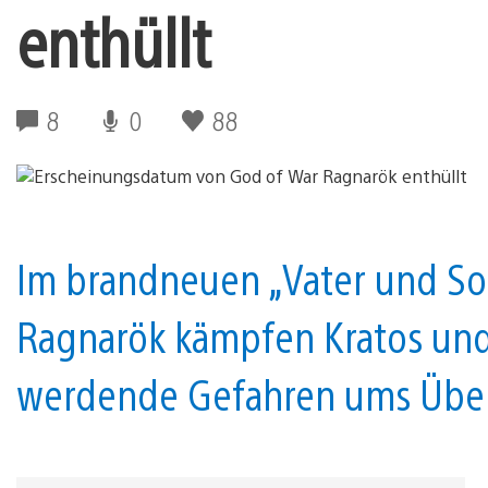
enthüllt
8
0
88
Im brandneuen „Vater und So
Ragnarök kämpfen Kratos un
werdende Gefahren ums Übe