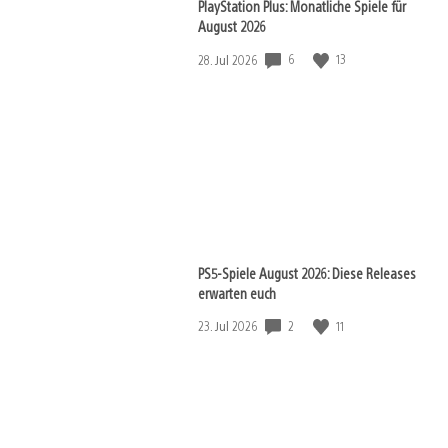
PlayStation Plus: Monatliche Spiele für
August 2026
Veröffentlichungsdatum:
6
13
28. Jul 2026
View
and
download
image
PS5-Spiele August 2026: Diese Releases
erwarten euch
Veröffentlichungsdatum:
2
11
23. Jul 2026