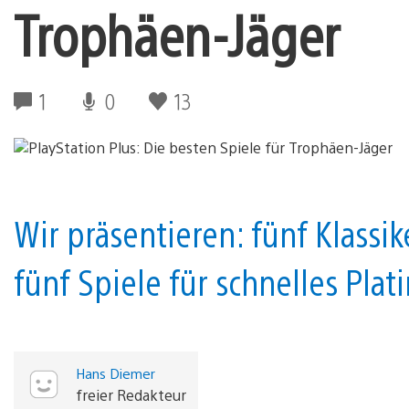
Trophäen-Jäger
1
0
13
Wir präsentieren: fünf Klass
fünf Spiele für schnelles Plati
Hans Diemer
freier Redakteur