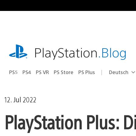
Zum
Inhalt
springen
playstation.com
PlayStation
.Blog
PS5
PS4
PS VR
PS Store
PS Plus
Deutsch
Select
Aktuelle
a
Region:
region
12. Jul 2022
PlayStation Plus: D