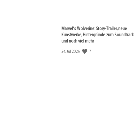
View
Marvel‘s Wolverine: Story-Trailer, neue
and
download
Kunstwerke, Hintergründe zum Soundtrack
image
und noch viel mehr
Veröffentlichungsdatum:
7
24. Jul 2026
View
and