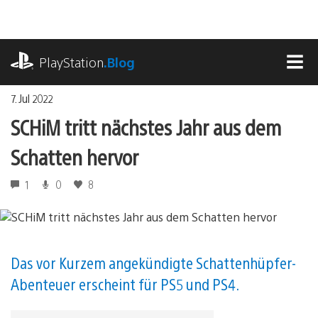
Zum
Inhalt
springen
playstation.com
PlayStation
.Blog
MEN
7. Jul 2022
SCHiM tritt nächstes Jahr aus dem
Schatten hervor
1
0
8
Das vor Kurzem angekündigte Schattenhüpfer-
Abenteuer erscheint für PS5 und PS4.