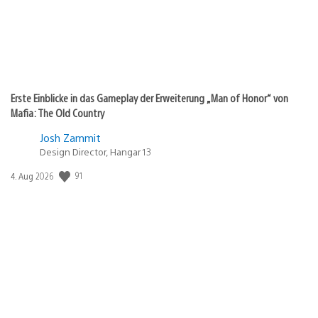
Erste Einblicke in das Gameplay der Erweiterung „Man of Honor“ von
Mafia: The Old Country
Josh Zammit
Design Director, Hangar 13
Veröffentlichungsdatum:
91
4. Aug 2026