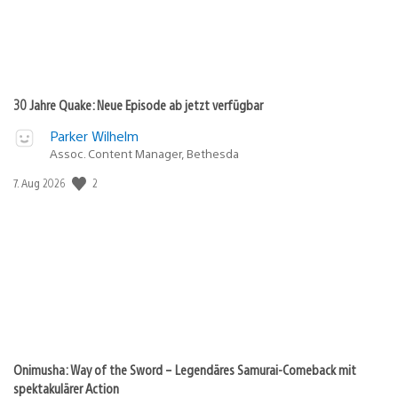
30 Jahre Quake: Neue Episode ab jetzt verfügbar
Parker Wilhelm
Assoc. Content Manager, Bethesda
Veröffentlichungsdatum:
2
7. Aug 2026
Onimusha: Way of the Sword – Legendäres Samurai-Comeback mit
spektakulärer Action