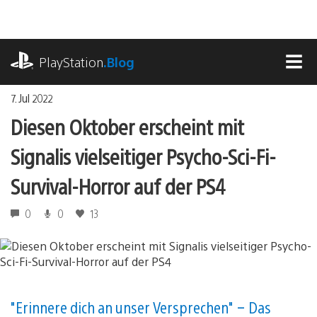
Zum
Inhalt
springen
playstation.com
PlayStation
.Blog
MEN
7. Jul 2022
Diesen Oktober erscheint mit
Signalis vielseitiger Psycho-Sci-Fi-
Survival-Horror auf der PS4
0
0
13
"Erinnere dich an unser Versprechen" – Das