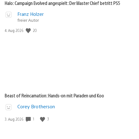
Halo: Campaign Evolved angespielt: Der Master Chief betritt PS5
Franz Holzer
freier Autor
Veröffentlichungsdatum:
20
4. Aug 2026
Beast of Reincarnation: Hands-on mit Paraden und Koo
Corey Brotherson
Veröffentlichungsdatum:
1
3
3. Aug 2026