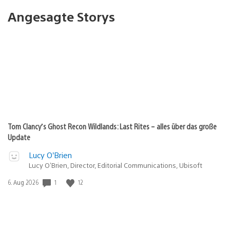
Angesagte Storys
Tom Clancy’s Ghost Recon Wildlands: Last Rites – alles über das große
Update
Lucy O’Brien
Lucy O’Brien, Director, Editorial Communications, Ubisoft
Veröffentlichungsdatum:
1
12
6. Aug 2026