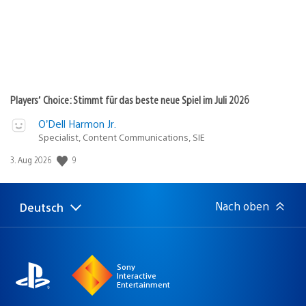
Players’ Choice: Stimmt für das beste neue Spiel im Juli 2026
O’Dell Harmon Jr.
Specialist, Content Communications, SIE
Veröffentlichungsdatum:
9
3. Aug 2026
Nach oben
Deutsch
Select
Aktuelle
a
Region:
region
Sony
Interactive
Entertainment