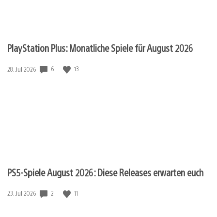
PlayStation Plus: Monatliche Spiele für August 2026
Veröffentlichungsdatum:
6
13
28. Jul 2026
PS5-Spiele August 2026: Diese Releases erwarten euch
Veröffentlichungsdatum:
2
11
23. Jul 2026