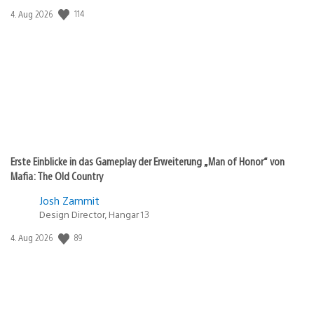
Veröffentlichungsdatum:
114
4. Aug 2026
Erste Einblicke in das Gameplay der Erweiterung „Man of Honor“ von
Mafia: The Old Country
Josh Zammit
Design Director, Hangar 13
Veröffentlichungsdatum:
89
4. Aug 2026