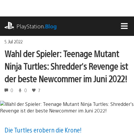
Zum
Inhalt
springen
playstation.com
PlayStation
.Blog
MEN
5. Jul 2022
Wahl der Spieler: Teenage Mutant
Ninja Turtles: Shredder’s Revenge ist
der beste Newcommer im Juni 2022!
0
0
7
Die Turtles erobern die Krone!