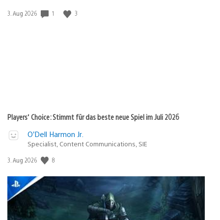
Veröffentlichungsdatum:
1
3
3. Aug 2026
Players’ Choice: Stimmt für das beste neue Spiel im Juli 2026
O’Dell Harmon Jr.
Specialist, Content Communications, SIE
Veröffentlichungsdatum:
8
3. Aug 2026