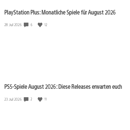
PlayStation Plus: Monatliche Spiele für August 2026
Veröffentlichungsdatum:
6
12
28. Jul 2026
PS5-Spiele August 2026: Diese Releases erwarten euch
Veröffentlichungsdatum:
2
11
23. Jul 2026