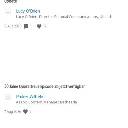
Update
Lucy O’Brien
Lucy O’Brien, Director, Editorial Communications, Ubisoft
Veröffentlichungsdatum:
1
12
6. Aug 2026
30 Jahre Quake: Neue Episode ab jetzt verfügbar
Parker Wilhelm
Assoc. Content Manager, Bethesda
Veröffentlichungsdatum:
2
7. Aug 2026