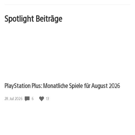
Spotlight Beiträge
PlayStation Plus: Monatliche Spiele für August 2026
Veröffentlichungsdatum:
6
13
28. Jul 2026