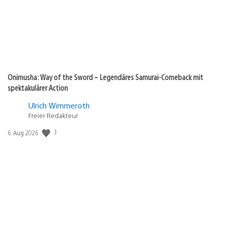
Onimusha: Way of the Sword – Legendäres Samurai-Comeback mit
spektakulärer Action
Ulrich Wimmeroth
Freier Redakteur
Veröffentlichungsdatum:
3
6. Aug 2026