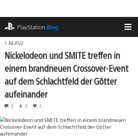
Zum
Inhalt
springen
playstation.com
PlayStation
.Blog
MEN
5. Jul 2022
Nickelodeon und SMITE treffen in
einem brandneuen Crossover-Event
auf dem Schlachtfeld der Götter
aufeinander
0
0
3