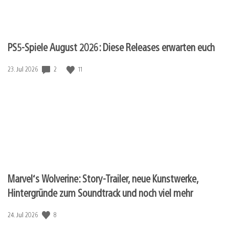
PS5-Spiele August 2026: Diese Releases erwarten euch
Veröffentlichungsdatum:
2
11
23. Jul 2026
Marvel‘s Wolverine: Story-Trailer, neue Kunstwerke,
Hintergründe zum Soundtrack und noch viel mehr
Veröffentlichungsdatum:
8
24. Jul 2026