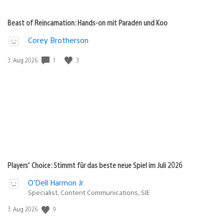
Beast of Reincarnation: Hands-on mit Paraden und Koo
Corey Brotherson
Veröffentlichungsdatum:
1
3
3. Aug 2026
Players’ Choice: Stimmt für das beste neue Spiel im Juli 2026
O’Dell Harmon Jr.
Specialist, Content Communications, SIE
Veröffentlichungsdatum:
9
3. Aug 2026