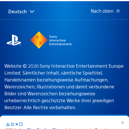
Nach oben
Deutsch
Select
Aktuelle
a
Region:
region
Sony
Interactive
Entertainment
Website © 2026 Sony Interactive Entertainment Europe
Limited. Sämtlicher Inhalt, sämtliche Spieltitel,
Handelsnamen beziehungsweise Aufmachungen,
Warenzeichen, Illustrationen und damit verbundene
Bilder sind Warenzeichen beziehungsweise
urheberrechtlich geschützte Werke ihrer jeweiligen
Besitzer. Alle Rechte vorbehalten.
✕
△○✕☐