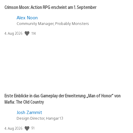
Crimson Moon: Action RPG erscheint am 1. September
Alex Noon
Community Manager, Probably Monsters
Veröffentlichungsdatum:
114
4. Aug 2026
Erste Einblicke in das Gameplay der Erweiterung „Man of Honor“ von
Mafia: The Old Country
Josh Zammit
Design Director, Hangar 13
Veröffentlichungsdatum:
91
4. Aug 2026