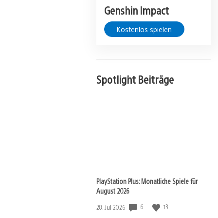
Genshin Impact
Kostenlos spielen
Spotlight Beiträge
View
and
PlayStation Plus: Monatliche Spiele für
download
August 2026
image
Veröffentlichungsdatum:
6
13
28. Jul 2026