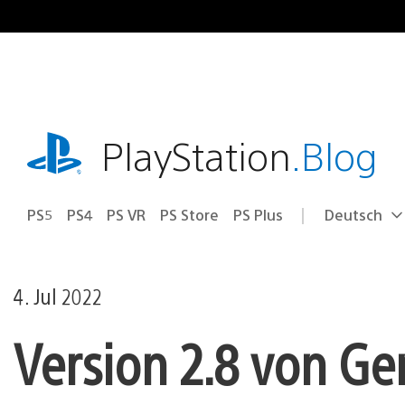
Zum
Inhalt
springen
playstation.com
PlayStation
.Blog
PS5
PS4
PS VR
PS Store
PS Plus
Deutsch
Select
Aktuelle
a
Region:
region
4. Jul 2022
Version 2.8 von G