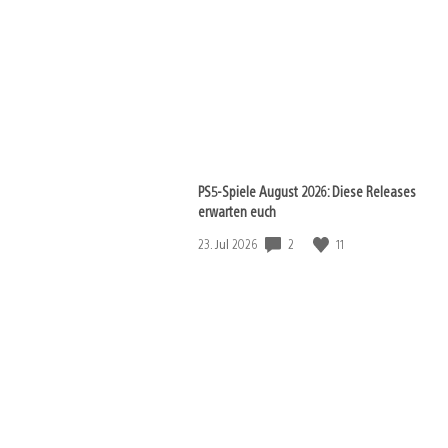
PS5-Spiele August 2026: Diese Releases
erwarten euch
Veröffentlichungsdatum:
2
11
23. Jul 2026