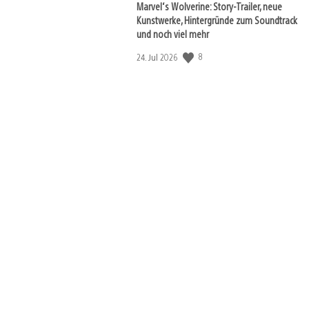
Marvel‘s Wolverine: Story-Trailer, neue
View
Kunstwerke, Hintergründe zum Soundtrack
and
download
und noch viel mehr
image
Veröffentlichungsdatum:
8
24. Jul 2026
View
and
download
image