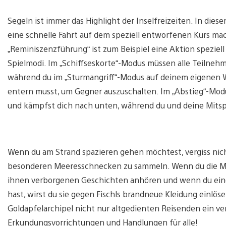
Segeln ist immer das Highlight der Inselfreizeiten. In di
eine schnelle Fahrt auf dem speziell entworfenen Kurs ma
„Reminiszenzführung“ ist zum Beispiel eine Aktion speziell
Spielmodi. Im „Schiffseskorte“-Modus müssen alle Teilnehm
während du im „Sturmangriff“-Modus auf deinem eigenen 
entern musst, um Gegner auszuschalten. Im „Abstieg“-Modu
und kämpfst dich nach unten, während du und deine Mitspi
Wenn du am Strand spazieren gehen möchtest, vergiss nich
besonderen Meeresschnecken zu sammeln. Wenn du die Mee
ihnen verborgenen Geschichten anhören und wenn du ein
hast, wirst du sie gegen Fischls brandneue Kleidung einlös
Goldapfelarchipel nicht nur altgedienten Reisenden ein v
Erkundungsvorrichtungen und Handlungen für alle!