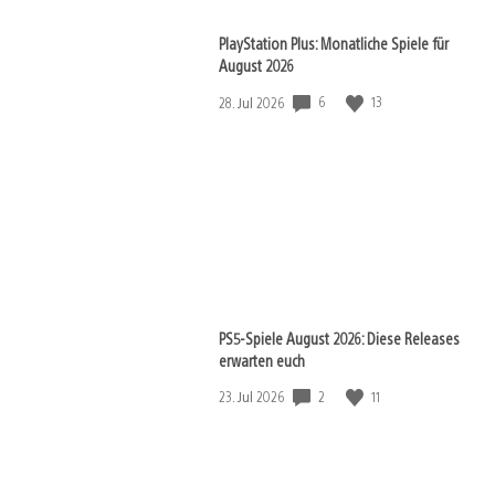
PlayStation Plus: Monatliche Spiele für
August 2026
Veröffentlichungsdatum:
6
13
28. Jul 2026
PS5-Spiele August 2026: Diese Releases
erwarten euch
Veröffentlichungsdatum:
2
11
23. Jul 2026