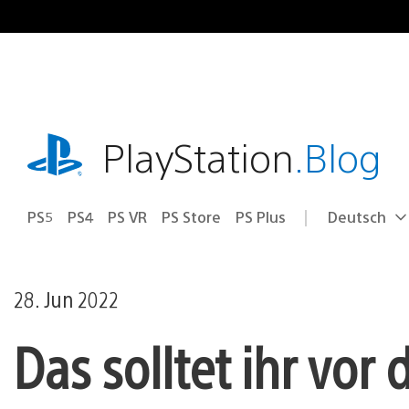
Zum
Inhalt
springen
playstation.com
PlayStation
.Blog
PS5
PS4
PS VR
PS Store
PS Plus
Deutsch
Select
Aktuelle
a
Region:
region
28. Jun 2022
Das solltet ihr vo