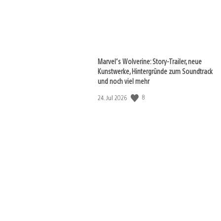
Marvel‘s Wolverine: Story-Trailer, neue
Kunstwerke, Hintergründe zum Soundtrack
und noch viel mehr
Veröffentlichungsdatum:
8
24. Jul 2026
View
and
download
image