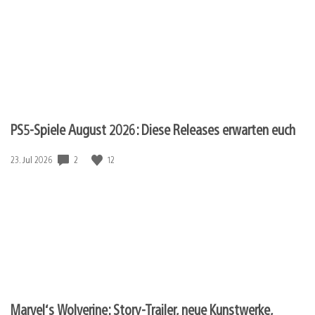
PS5-Spiele August 2026: Diese Releases erwarten euch
Veröffentlichungsdatum:
2
12
23. Jul 2026
Marvel‘s Wolverine: Story-Trailer, neue Kunstwerke,