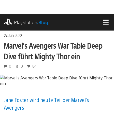
Zum
Inhalt
springen
playstation.com
PlayStation
.Blog
MEN
27. Jun 2022
Marvel’s Avengers War Table Deep
Dive führt Mighty Thor ein
0
0
84
Jane Foster wird heute Teil der Marvel’s
Avengers.