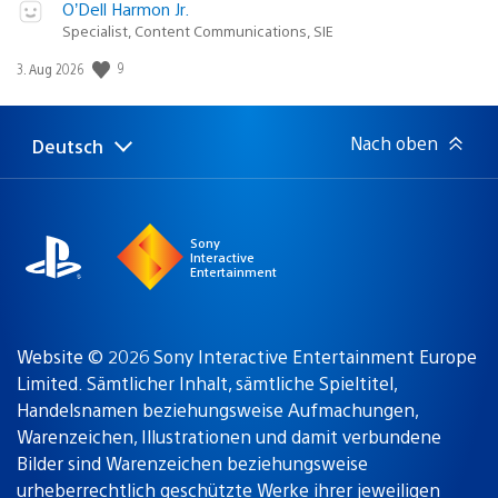
O’Dell Harmon Jr.
Specialist, Content Communications, SIE
Veröffentlichungsdatum:
9
3. Aug 2026
Nach oben
Deutsch
Select
Aktuelle
a
Region:
region
Sony
Interactive
Entertainment
Website © 2026 Sony Interactive Entertainment Europe
Limited. Sämtlicher Inhalt, sämtliche Spieltitel,
Handelsnamen beziehungsweise Aufmachungen,
Warenzeichen, Illustrationen und damit verbundene
Bilder sind Warenzeichen beziehungsweise
urheberrechtlich geschützte Werke ihrer jeweiligen