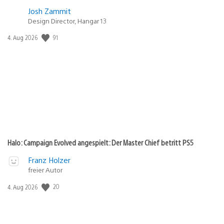
Josh Zammit
Design Director, Hangar 13
Veröffentlichungsdatum:
91
4. Aug 2026
Halo: Campaign Evolved angespielt: Der Master Chief betritt PS5
Franz Holzer
freier Autor
Veröffentlichungsdatum:
20
4. Aug 2026