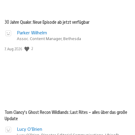
30 Jahre Quake: Neue Episode ab jetzt verfügbar
Parker Wilhelm
Assoc. Content Manager, Bethesda
Veröffentlichungsdatum:
2
7. Aug 2026
Tom Clancy’s Ghost Recon Wildlands: Last Rites – alles über das große
Update
Lucy O’Brien
Lucy O’Brien, Director, Editorial Communications, Ubisoft