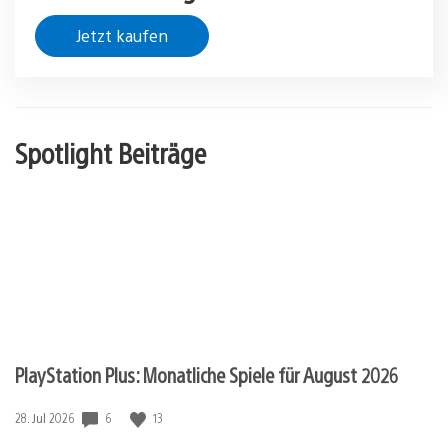
Jetzt kaufen
Spotlight Beiträge
PlayStation Plus: Monatliche Spiele für August 2026
Veröffentlichungsdatum:
6
13
28. Jul 2026