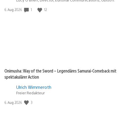
Veröffentlichungsdatum:
1
12
6. Aug 2026
Onimusha: Way of the Sword – Legendäres Samurai-Comeback mit
spektakulärer Action
Ulrich Wimmeroth
Freier Redakteur
Veröffentlichungsdatum:
3
6. Aug 2026