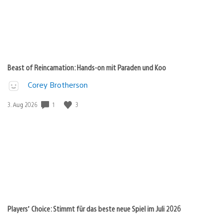
Beast of Reincarnation: Hands-on mit Paraden und Koo
Corey Brotherson
Veröffentlichungsdatum:
1
3
3. Aug 2026
Players’ Choice: Stimmt für das beste neue Spiel im Juli 2026