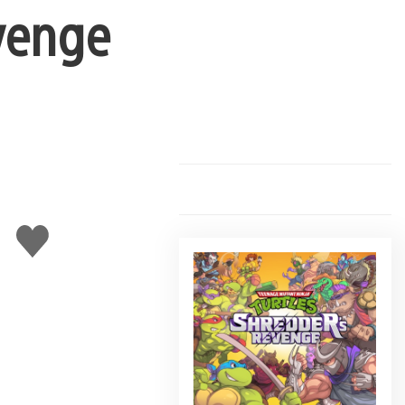
venge
Gefällt
mir