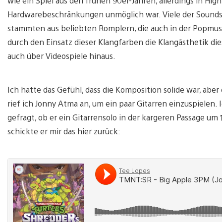
wie ein Spiel aus den frühen 90er-Jahren, allerdings in High
Hardwarebeschränkungen unmöglich war. Viele der Sounds,
stammten aus beliebten Romplern, die auch in der Popmusik 
durch den Einsatz dieser Klangfarben die Klangästhetik d
auch über Videospiele hinaus.
Ich hatte das Gefühl, dass die Komposition solide war, abe
rief ich Jonny Atma an, um ein paar Gitarren einzuspielen
gefragt, ob er ein Gitarrensolo in der kargeren Passage u
schickte er mir das hier zurück: