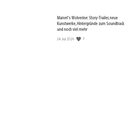
Marvel‘s Wolverine: Story-Trailer, neue
Kunstwerke, Hintergründe zum Soundtrack
und noch viel mehr
Veröffentlichungsdatum:
7
24. Jul 2026