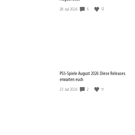
Veröffentlichungsdatum:
6
12
28. Jul 2026
PS5-Spiele August 2026: Diese Releases
erwarten euch
Veröffentlichungsdatum:
2
11
23. Jul 2026