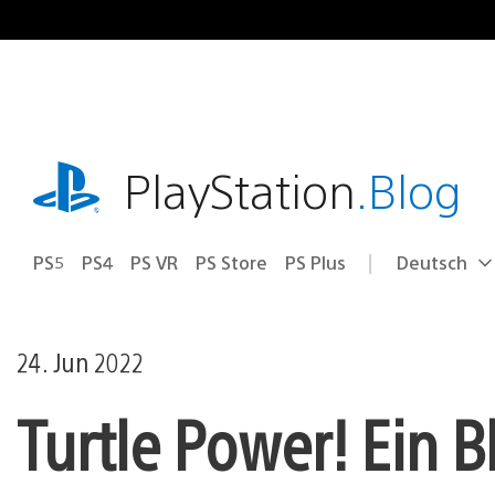
Zum
Inhalt
springen
playstation.com
PlayStation
.Blog
PS5
PS4
PS VR
PS Store
PS Plus
Deutsch
Select
Aktuelle
a
Region:
region
24. Jun 2022
Turtle Power! Ein B