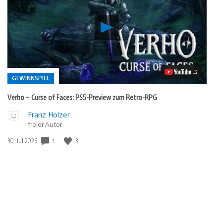
Verho
–
Curse
of
Faces:
PS5-
Preview
GEWINNSPIEL
zum
Retro-
Verho – Curse of Faces: PS5-Preview zum Retro-RPG
RPG
Video
Veröffentlicht
Franz Holzer
abspielen
in:
freier Autor
Gewinnspiel
Veröffentlichungsdatum:
1
3
30. Jul 2026