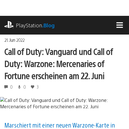
Zum
Inhalt
springen
playstation.com
PlayStation
.Blog
MEN
21. Jun 2022
Call of Duty: Vanguard und Call of
Duty: Warzone: Mercenaries of
Fortune erscheinen am 22. Juni
0
0
3
Marschiert mit einer neuen Warzone-Karte in