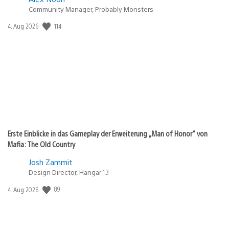
Community Manager, Probably Monsters
Veröffentlichungsdatum:
114
4. Aug 2026
Erste Einblicke in das Gameplay der Erweiterung „Man of Honor“ von
Mafia: The Old Country
Josh Zammit
Design Director, Hangar 13
Veröffentlichungsdatum:
89
4. Aug 2026