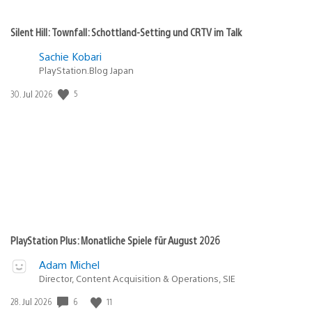
Silent Hill: Townfall: Schottland-Setting und CRTV im Talk
Sachie Kobari
PlayStation.Blog Japan
Veröffentlichungsdatum:
5
30. Jul 2026
PlayStation Plus: Monatliche Spiele für August 2026
Adam Michel
Director, Content Acquisition & Operations, SIE
Veröffentlichungsdatum:
6
11
28. Jul 2026