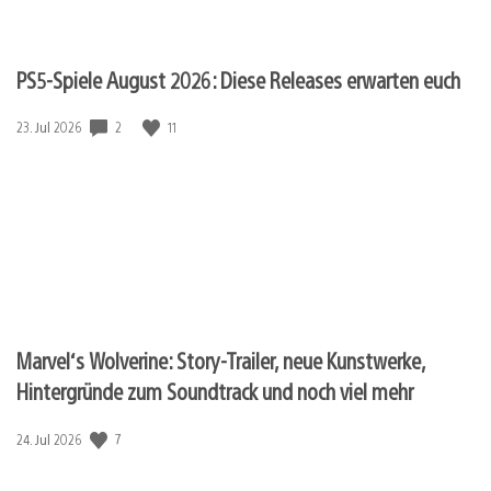
PS5-Spiele August 2026: Diese Releases erwarten euch
Veröffentlichungsdatum:
2
11
23. Jul 2026
Marvel‘s Wolverine: Story-Trailer, neue Kunstwerke,
Hintergründe zum Soundtrack und noch viel mehr
Veröffentlichungsdatum:
7
24. Jul 2026