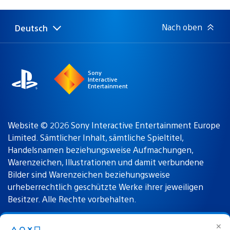
Nach oben
Deutsch
Select
Aktuelle
a
Region:
region
Sony
Interactive
Entertainment
Website © 2026 Sony Interactive Entertainment Europe
Limited. Sämtlicher Inhalt, sämtliche Spieltitel,
Handelsnamen beziehungsweise Aufmachungen,
Warenzeichen, Illustrationen und damit verbundene
Bilder sind Warenzeichen beziehungsweise
urheberrechtlich geschützte Werke ihrer jeweiligen
Besitzer. Alle Rechte vorbehalten.
✕
△○✕☐