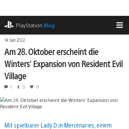
Zum
Inhalt
springen
playstation.com
PlayStation
.Blog
MEN
14. Jun 2022
Am 28. Oktober erscheint die
Winters’ Expansion von Resident Evil
Village
1
0
17
Mit spielbarer Lady D in Mercenaries, einem