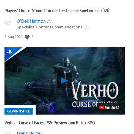
Players’ Choice: Stimmt für das beste neue Spiel im Juli 2026
O’Dell Harmon Jr.
Specialist, Content Communications, SIE
Veröffentlichungsdatum:
8
3. Aug 2026
Verho
–
Curse
of
Faces:
PS5-
Preview
GEWINNSPIEL
zum
Retro-
Verho – Curse of Faces: PS5-Preview zum Retro-RPG
RPG
Video
Veröffentlicht
Franz Holzer