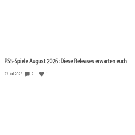
PS5-Spiele August 2026: Diese Releases erwarten euch
Veröffentlichungsdatum:
2
11
23. Jul 2026