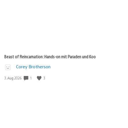
Beast of Reincarnation: Hands-on mit Paraden und Koo
Corey Brotherson
Veröffentlichungsdatum:
1
3
3. Aug 2026