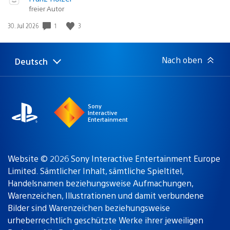
abspielen
in:
freier Autor
Gewinnspiel
Veröffentlichungsdatum:
1
3
30. Jul 2026
Nach oben
Deutsch
Select
Aktuelle
a
Region:
region
Sony
Interactive
Entertainment
Website © 2026 Sony Interactive Entertainment Europe
Limited. Sämtlicher Inhalt, sämtliche Spieltitel,
Handelsnamen beziehungsweise Aufmachungen,
Warenzeichen, Illustrationen und damit verbundene
Bilder sind Warenzeichen beziehungsweise
urheberrechtlich geschützte Werke ihrer jeweiligen