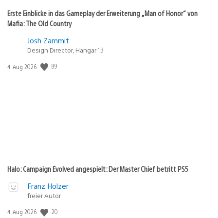
Erste Einblicke in das Gameplay der Erweiterung „Man of Honor“ von
Mafia: The Old Country
Josh Zammit
Design Director, Hangar 13
Veröffentlichungsdatum:
89
4. Aug 2026
Halo: Campaign Evolved angespielt: Der Master Chief betritt PS5
Franz Holzer
freier Autor
Veröffentlichungsdatum:
20
4. Aug 2026