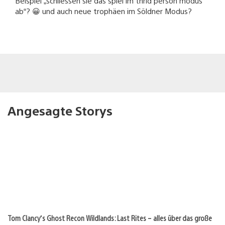
Beispiel „schliessen sie das spiel im thrid person modus
ab“? 😀 und auch neue trophäen im Söldner Modus?
Angesagte Storys
Tom Clancy’s Ghost Recon Wildlands: Last Rites – alles über das große