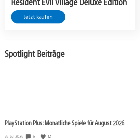
Resident Evil Village Deluxe Edition
Jetzt kaufen
Spotlight Beiträge
PlayStation Plus: Monatliche Spiele für August 2026
Veröffentlichungsdatum:
6
12
28. Jul 2026