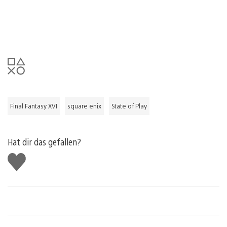
Final Fantasy XVI
square enix
State of Play
Hat dir das gefallen?
Gefällt
mir