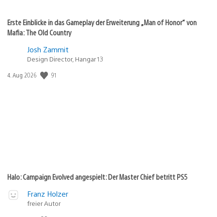
Erste Einblicke in das Gameplay der Erweiterung „Man of Honor“ von
Mafia: The Old Country
Josh Zammit
Design Director, Hangar 13
Veröffentlichungsdatum:
91
4. Aug 2026
Halo: Campaign Evolved angespielt: Der Master Chief betritt PS5
Franz Holzer
freier Autor