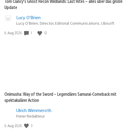
Tom Clancy’s Ghost Recon Wildlands: Last Rites – alles über das große
Update
Lucy O’Brien
Lucy O’Brien, Director, Editorial Communications, Ubisoft
Veröffentlichungsdatum:
1
12
6. Aug 2026
Onimusha: Way of the Sword – Legendäres Samurai-Comeback mit
spektakulärer Action
Ulrich Wimmeroth
Freier Redakteur
Veröffentlichungsdatum:
3
6. Aug 2026