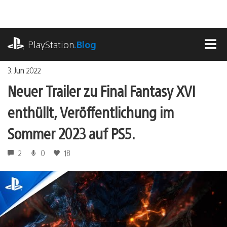
Zum
Inhalt
springen
playstation.com
PlayStation
.Blog
MEN
3. Jun 2022
Neuer Trailer zu Final Fantasy XVI
enthüllt, Veröffentlichung im
Sommer 2023 auf PS5.
2
0
18