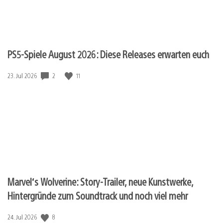
PS5-Spiele August 2026: Diese Releases erwarten euch
Veröffentlichungsdatum:
2
11
23. Jul 2026
Marvel‘s Wolverine: Story-Trailer, neue Kunstwerke,
Hintergründe zum Soundtrack und noch viel mehr
Veröffentlichungsdatum:
8
24. Jul 2026