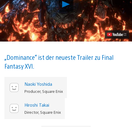
Neuer
Trailer
zu
Final
Fantasy
XVI
enthüllt,
Veröffentlichung
im
Sommer
2023
„Dominance“ ist der neueste Trailer zu Final
auf
Fantasy XVI.
PS5.
Video
abspielen
Naoki Yoshida
Producer, Square Enix
Hiroshi Takai
Director, Square Enix