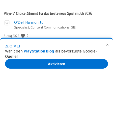
Players’ Choice: Stimmt für das beste neue Spiel im Juli 2026
O’Dell Harmon Jr.
Specialist, Content Communications, SIE
Veröffentlichungsdatum:
9
3. Aug 2026
✕
△○✕☐
Wählt den
PlayStation Blog
als bevorzugte Google-
Nach oben
Deutsch
Select
Aktuelle
Quelle!
a
Region:
region
Aktivieren
Sony
Interactive
Entertainment
Website © 2026 Sony Interactive Entertainment Europe
Limited. Sämtlicher Inhalt, sämtliche Spieltitel,