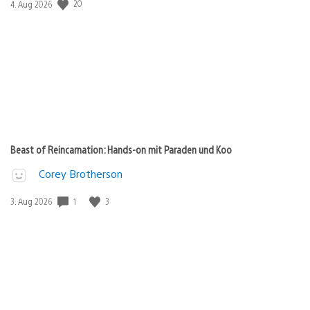
Veröffentlichungsdatum:
20
4. Aug 2026
Beast of Reincarnation: Hands-on mit Paraden und Koo
Corey Brotherson
Veröffentlichungsdatum:
1
3
3. Aug 2026