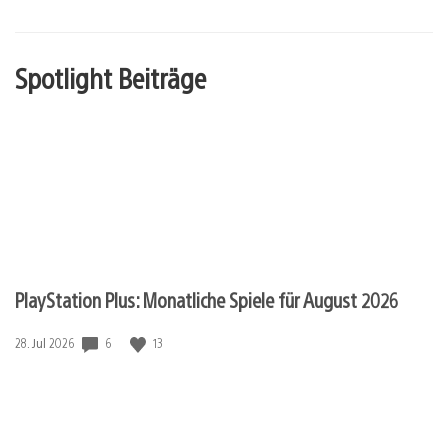
Spotlight Beiträge
PlayStation Plus: Monatliche Spiele für August 2026
Veröffentlichungsdatum:
6
13
28. Jul 2026