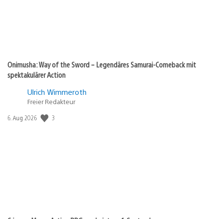
Onimusha: Way of the Sword – Legendäres Samurai-Comeback mit
spektakulärer Action
Ulrich Wimmeroth
Freier Redakteur
Veröffentlichungsdatum:
3
6. Aug 2026