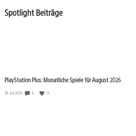
Spotlight Beiträge
PlayStation Plus: Monatliche Spiele für August 2026
Veröffentlichungsdatum:
6
13
28. Jul 2026