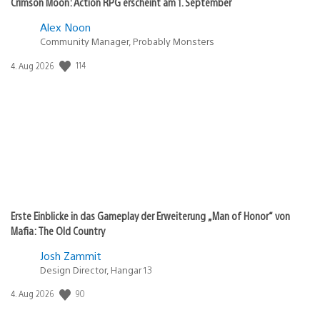
Crimson Moon: Action RPG erscheint am 1. September
Alex Noon
Community Manager, Probably Monsters
Veröffentlichungsdatum:
114
4. Aug 2026
Erste Einblicke in das Gameplay der Erweiterung „Man of Honor“ von
Mafia: The Old Country
Josh Zammit
Design Director, Hangar 13
Veröffentlichungsdatum:
90
4. Aug 2026