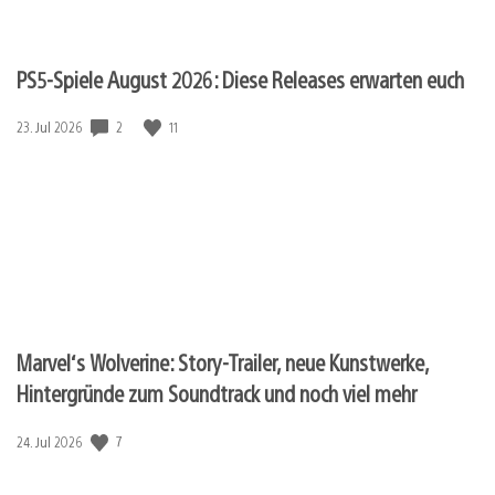
PS5-Spiele August 2026: Diese Releases erwarten euch
Veröffentlichungsdatum:
2
11
23. Jul 2026
Marvel‘s Wolverine: Story-Trailer, neue Kunstwerke,
Hintergründe zum Soundtrack und noch viel mehr
Veröffentlichungsdatum:
7
24. Jul 2026