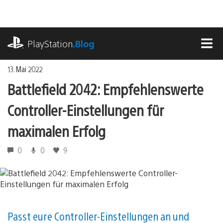
Zum
Inhalt
springen
playstation.com
PlayStation
.Blog
MEN
13. Mai 2022
Battlefield 2042: Empfehlenswerte
Controller-Einstellungen für
maximalen Erfolg
0
0
9
Passt eure Controller-Einstellungen an und