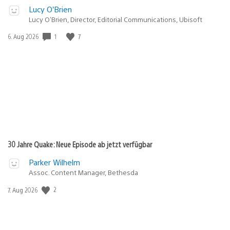
Lucy O’Brien
Lucy O’Brien, Director, Editorial Communications, Ubisoft
Veröffentlichungsdatum:
1
7
6. Aug 2026
30 Jahre Quake: Neue Episode ab jetzt verfügbar
Parker Wilhelm
Assoc. Content Manager, Bethesda
Veröffentlichungsdatum:
2
7. Aug 2026