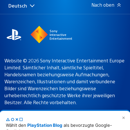
Nach oben
Deutsch
Select
Aktuelle
a
Region:
region
Sony
Interactive
Entertainment
Website © 2026 Sony Interactive Entertainment Europe
Limited. Sämtlicher Inhalt, sämtliche Spieltitel,
Handelsnamen beziehungsweise Aufmachungen,
Warenzeichen, Illustrationen und damit verbundene
Bilder sind Warenzeichen beziehungsweise
urheberrechtlich geschützte Werke ihrer jeweiligen
Besitzer. Alle Rechte vorbehalten.
✕
△○✕☐
Nutzungsbedingungen
Datenschutzrichtlinie
Wählt den
PlayStation Blog
als bevorzugte Google-