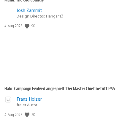
Josh Zammit
Design Director, Hangar 13
Veröffentlichungsdatum:
90
4. Aug 2026
Halo: Campaign Evolved angespielt: Der Master Chief betritt PS5
Franz Holzer
freier Autor
Veröffentlichungsdatum:
20
4. Aug 2026