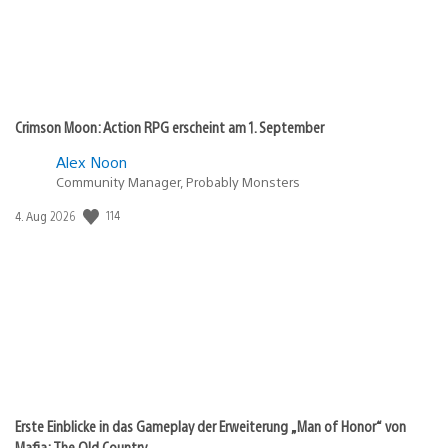
Crimson Moon: Action RPG erscheint am 1. September
Alex Noon
Community Manager, Probably Monsters
Veröffentlichungsdatum:
114
4. Aug 2026
Erste Einblicke in das Gameplay der Erweiterung „Man of Honor“ von
Mafia: The Old Country