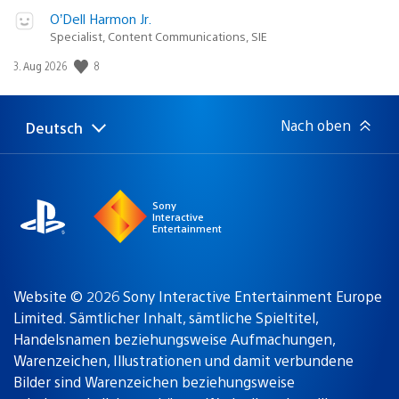
O’Dell Harmon Jr.
Specialist, Content Communications, SIE
Veröffentlichungsdatum:
8
3. Aug 2026
Nach oben
Deutsch
Select
Aktuelle
a
Region:
region
Sony
Interactive
Entertainment
Website © 2026 Sony Interactive Entertainment Europe
Limited. Sämtlicher Inhalt, sämtliche Spieltitel,
Handelsnamen beziehungsweise Aufmachungen,
Warenzeichen, Illustrationen und damit verbundene
Bilder sind Warenzeichen beziehungsweise