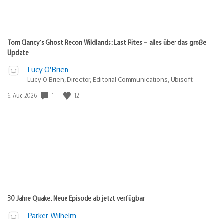
Tom Clancy’s Ghost Recon Wildlands: Last Rites – alles über das große
Update
Lucy O’Brien
Lucy O’Brien, Director, Editorial Communications, Ubisoft
Veröffentlichungsdatum:
1
12
6. Aug 2026
30 Jahre Quake: Neue Episode ab jetzt verfügbar
Parker Wilhelm