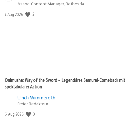
Assoc. Content Manager, Bethesda
Veröffentlichungsdatum:
2
7. Aug 2026
Onimusha: Way of the Sword – Legendäres Samurai-Comeback mit
spektakulärer Action
Ulrich Wimmeroth
Freier Redakteur
Veröffentlichungsdatum:
3
6. Aug 2026