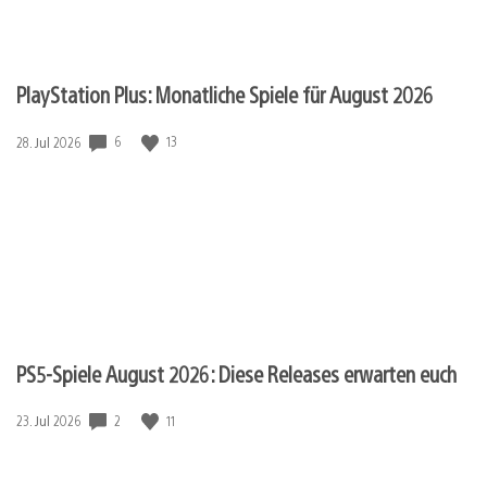
PlayStation Plus: Monatliche Spiele für August 2026
Veröffentlichungsdatum:
6
13
28. Jul 2026
PS5-Spiele August 2026: Diese Releases erwarten euch
Veröffentlichungsdatum:
2
11
23. Jul 2026