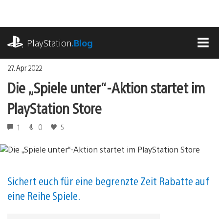
Zum
Inhalt
springen
playstation.com
PlayStation
.Blog
MEN
27. Apr 2022
Die „Spiele unter“-Aktion startet im
PlayStation Store
1
0
5
Sichert euch für eine begrenzte Zeit Rabatte auf
eine Reihe Spiele.