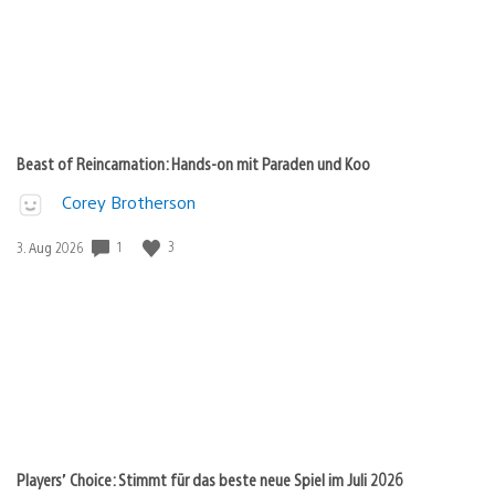
Beast of Reincarnation: Hands-on mit Paraden und Koo
Corey Brotherson
Veröffentlichungsdatum:
1
3
3. Aug 2026
Players’ Choice: Stimmt für das beste neue Spiel im Juli 2026