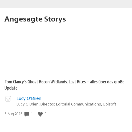
Angesagte Storys
Tom Clancy’s Ghost Recon Wildlands: Last Rites – alles über das große
Update
Lucy O’Brien
Lucy O’Brien, Director, Editorial Communications, Ubisoft
Veröffentlichungsdatum:
1
9
6. Aug 2026