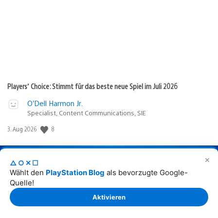
Players’ Choice: Stimmt für das beste neue Spiel im Juli 2026
O’Dell Harmon Jr.
Specialist, Content Communications, SIE
Veröffentlichungsdatum:
8
3. Aug 2026
✕
Nach oben
Deutsch
△○✕☐
Select
Aktuelle
Wählt den
PlayStation Blog
als bevorzugte Google-
a
Region:
region
Quelle!
Aktivieren
Sony
Interactive
Entertainment