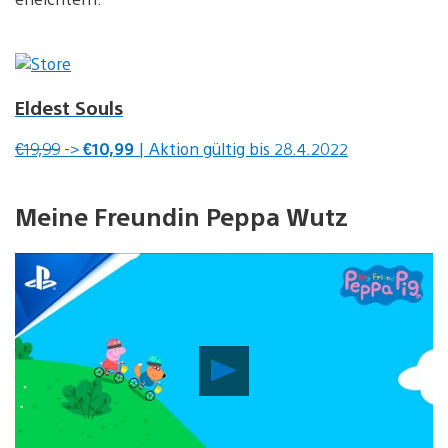
Eldest Souls
€19,99
->
€10,99
| Aktion gültig bis 28.4.2022
Meine Freundin Peppa Wutz
Video
abspielen