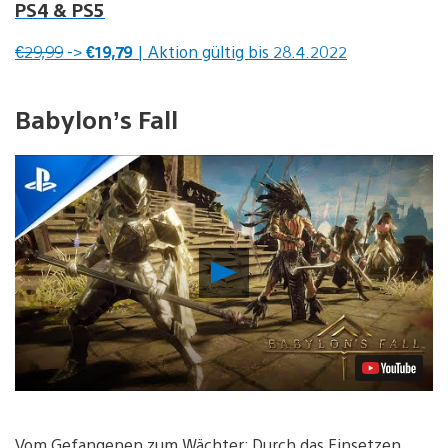
PS4 & PS5
€29,99
->
€19,79
| Aktion gültig bis 28.4.2022
Babylon’s Fall
Video
abspielen
Vom Gefangenen zum Wächter: Durch das Einsetzen