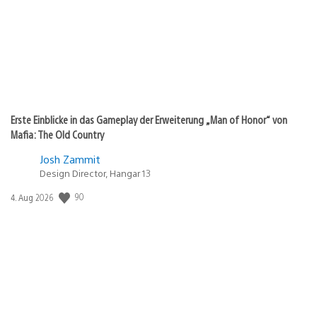
Erste Einblicke in das Gameplay der Erweiterung „Man of Honor“ von
Mafia: The Old Country
Josh Zammit
Design Director, Hangar 13
Veröffentlichungsdatum:
90
4. Aug 2026