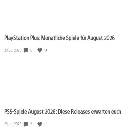
PlayStation Plus: Monatliche Spiele für August 2026
Veröffentlichungsdatum:
6
13
28. Jul 2026
PS5-Spiele August 2026: Diese Releases erwarten euch
Veröffentlichungsdatum:
2
11
23. Jul 2026