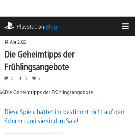
Zum
Inhalt
springen
playstation.com
PlayStation
.Blog
MEN
14. Apr 2022
Die Geheimtipps der
Frühlingsangebote
0
0
7
Diese Spiele hattet ihr bestimmt nicht auf dem
Schirm - und sie sind im Sale!