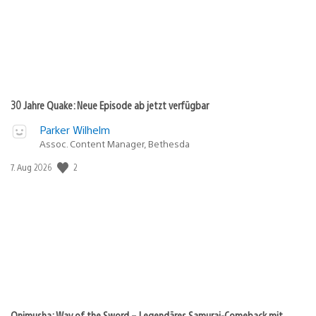
30 Jahre Quake: Neue Episode ab jetzt verfügbar
Parker Wilhelm
Assoc. Content Manager, Bethesda
Veröffentlichungsdatum:
2
7. Aug 2026
Onimusha: Way of the Sword – Legendäres Samurai-Comeback mit