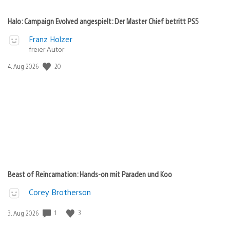
Halo: Campaign Evolved angespielt: Der Master Chief betritt PS5
Franz Holzer
freier Autor
Veröffentlichungsdatum:
20
4. Aug 2026
Beast of Reincarnation: Hands-on mit Paraden und Koo
Corey Brotherson
Veröffentlichungsdatum:
1
3
3. Aug 2026