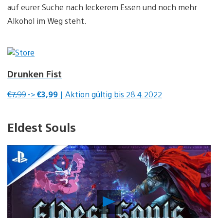
auf eurer Suche nach leckerem Essen und noch mehr
Alkohol im Weg steht.
Drunken Fist
€7,99
->
€3,99
| Aktion gültig bis 28.4.2022
Eldest Souls
Video
abspielen