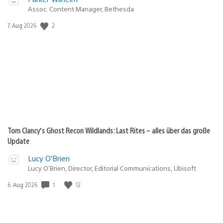
Assoc. Content Manager, Bethesda
Veröffentlichungsdatum:
2
7. Aug 2026
Tom Clancy’s Ghost Recon Wildlands: Last Rites – alles über das große
Update
Lucy O’Brien
Lucy O’Brien, Director, Editorial Communications, Ubisoft
Veröffentlichungsdatum:
1
12
6. Aug 2026