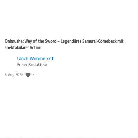
Onimusha: Way of the Sword – Legendäres Samurai-Comeback mit
spektakulärer Action
Ulrich Wimmeroth
Freier Redakteur
Veröffentlichungsdatum:
3
6. Aug 2026