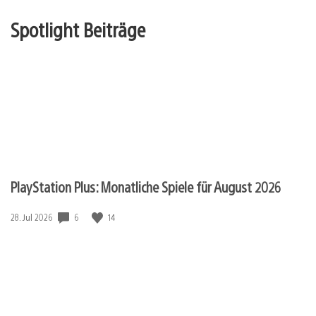
Spotlight Beiträge
PlayStation Plus: Monatliche Spiele für August 2026
Veröffentlichungsdatum:
6
14
28. Jul 2026