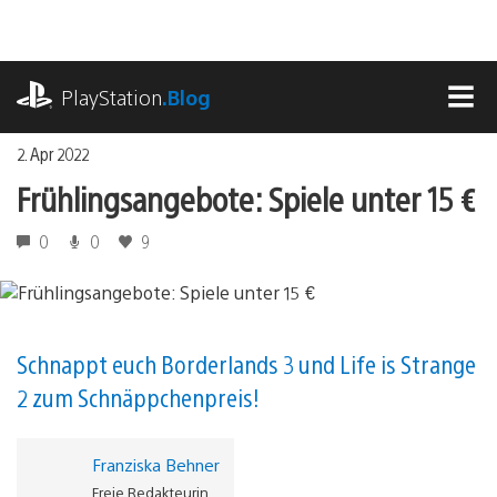
Zum
Inhalt
springen
playstation.com
PlayStation
.Blog
MEN
2. Apr 2022
Frühlingsangebote: Spiele unter 15 €
0
0
9
Schnappt euch Borderlands 3 und Life is Strange
2 zum Schnäppchenpreis!
Franziska Behner
Freie Redakteurin