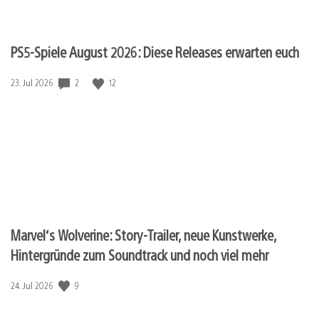
PS5-Spiele August 2026: Diese Releases erwarten euch
Veröffentlichungsdatum:
2
12
23. Jul 2026
Marvel‘s Wolverine: Story-Trailer, neue Kunstwerke,
Hintergründe zum Soundtrack und noch viel mehr
Veröffentlichungsdatum:
9
24. Jul 2026