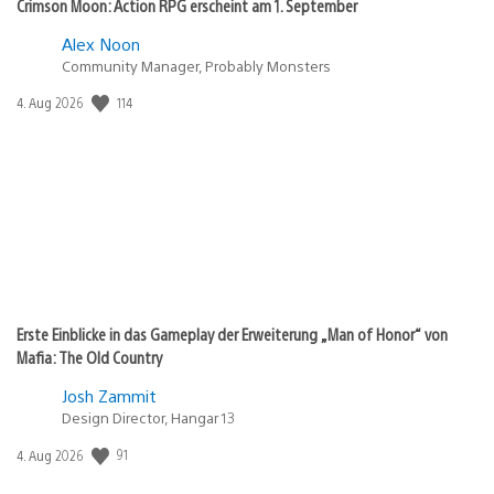
Crimson Moon: Action RPG erscheint am 1. September
Alex Noon
Community Manager, Probably Monsters
Veröffentlichungsdatum:
114
4. Aug 2026
Erste Einblicke in das Gameplay der Erweiterung „Man of Honor“ von
Mafia: The Old Country
Josh Zammit
Design Director, Hangar 13
Veröffentlichungsdatum:
91
4. Aug 2026