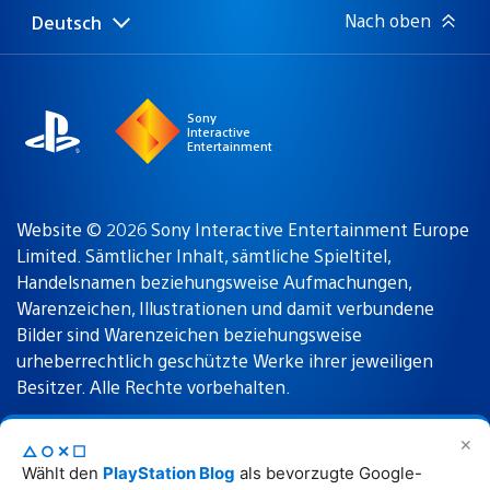
Nach oben
Deutsch
Select
Aktuelle
a
Region:
region
Sony
Interactive
Entertainment
Website © 2026 Sony Interactive Entertainment Europe
Limited. Sämtlicher Inhalt, sämtliche Spieltitel,
Handelsnamen beziehungsweise Aufmachungen,
Warenzeichen, Illustrationen und damit verbundene
Bilder sind Warenzeichen beziehungsweise
urheberrechtlich geschützte Werke ihrer jeweiligen
Besitzer. Alle Rechte vorbehalten.
✕
△○✕☐
Nutzungsbedingungen
Datenschutzrichtlinie
Wählt den
PlayStation Blog
als bevorzugte Google-