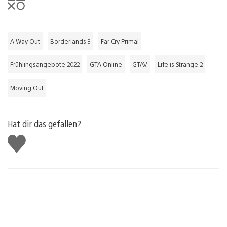
A Way Out
Borderlands 3
Far Cry Primal
Frühlingsangebote 2022
GTA Online
GTAV
Life is Strange 2
Moving Out
Hat dir das gefallen?
Gefällt
mir