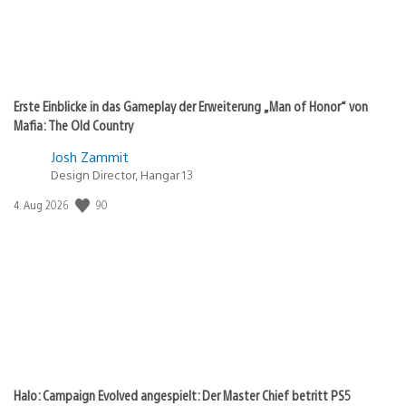
Erste Einblicke in das Gameplay der Erweiterung „Man of Honor“ von
Mafia: The Old Country
Josh Zammit
Design Director, Hangar 13
Veröffentlichungsdatum:
90
4. Aug 2026
Halo: Campaign Evolved angespielt: Der Master Chief betritt PS5