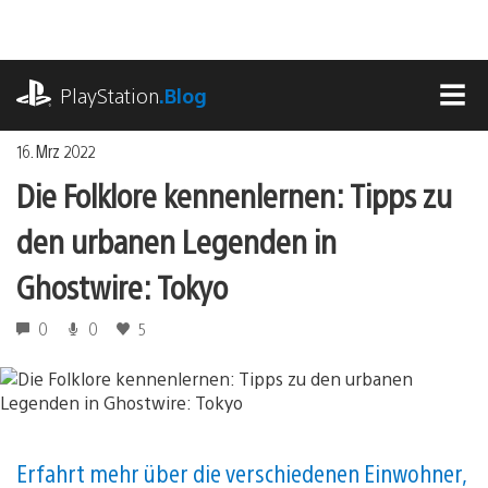
Zum
Inhalt
springen
playstation.com
PlayStation
.Blog
MEN
16. Mrz 2022
Die Folklore kennenlernen: Tipps zu
den urbanen Legenden in
Ghostwire: Tokyo
0
0
5
Erfahrt mehr über die verschiedenen Einwohner,