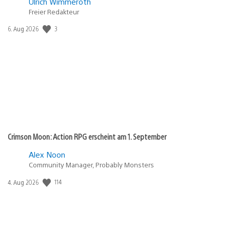
Ulrich Wimmeroth
Freier Redakteur
Veröffentlichungsdatum:
3
6. Aug 2026
Crimson Moon: Action RPG erscheint am 1. September
Alex Noon
Community Manager, Probably Monsters
Veröffentlichungsdatum:
114
4. Aug 2026