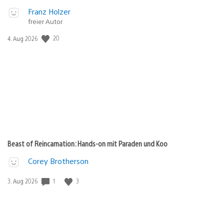
Franz Holzer
freier Autor
Veröffentlichungsdatum:
20
4. Aug 2026
Beast of Reincarnation: Hands-on mit Paraden und Koo
Corey Brotherson
Veröffentlichungsdatum:
1
3
3. Aug 2026