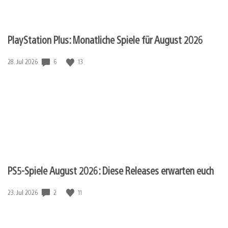
PlayStation Plus: Monatliche Spiele für August 2026
Veröffentlichungsdatum:
6
13
28. Jul 2026
PS5-Spiele August 2026: Diese Releases erwarten euch
Veröffentlichungsdatum:
2
11
23. Jul 2026