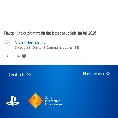
Players’ Choice: Stimmt für das beste neue Spiel im Juli 2026
O’Dell Harmon Jr.
Specialist, Content Communications, SIE
Veröffentlichungsdatum:
8
3. Aug 2026
Nach oben
Deutsch
Select
Aktuelle
a
Region:
region
Sony
Interactive
Entertainment