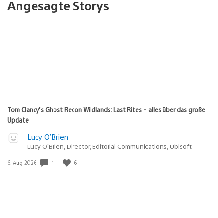
Angesagte Storys
Tom Clancy’s Ghost Recon Wildlands: Last Rites – alles über das große
Update
Lucy O’Brien
Lucy O’Brien, Director, Editorial Communications, Ubisoft
Veröffentlichungsdatum:
1
6
6. Aug 2026