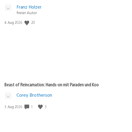
Franz Holzer
freier Autor
Veröffentlichungsdatum:
20
4. Aug 2026
Beast of Reincarnation: Hands-on mit Paraden und Koo
Corey Brotherson
Veröffentlichungsdatum:
1
3
3. Aug 2026