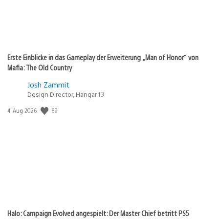
Erste Einblicke in das Gameplay der Erweiterung „Man of Honor“ von
Mafia: The Old Country
Josh Zammit
Design Director, Hangar 13
Veröffentlichungsdatum:
89
4. Aug 2026
Halo: Campaign Evolved angespielt: Der Master Chief betritt PS5