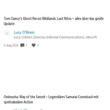
Tom Clancy’s Ghost Recon Wildlands: Last Rites – alles über das große
Update
Lucy O’Brien
Lucy O’Brien, Director, Editorial Communications, Ubisoft
Veröffentlichungsdatum:
1
5
6. Aug 2026
Onimusha: Way of the Sword – Legendäres Samurai-Comeback mit
spektakulärer Action