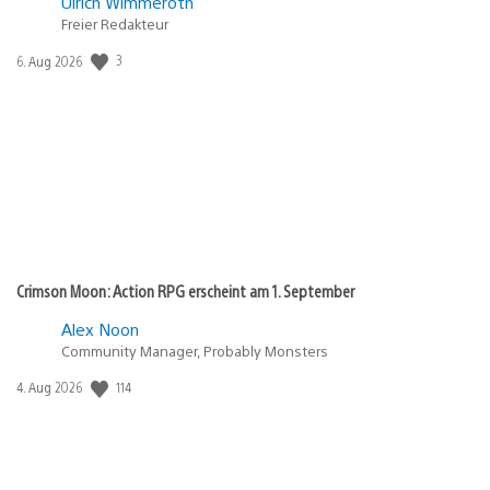
Ulrich Wimmeroth
Freier Redakteur
Veröffentlichungsdatum:
3
6. Aug 2026
Crimson Moon: Action RPG erscheint am 1. September
Alex Noon
Community Manager, Probably Monsters
Veröffentlichungsdatum:
114
4. Aug 2026