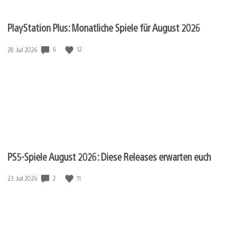
PlayStation Plus: Monatliche Spiele für August 2026
Veröffentlichungsdatum:
6
12
28. Jul 2026
PS5-Spiele August 2026: Diese Releases erwarten euch
Veröffentlichungsdatum:
2
11
23. Jul 2026