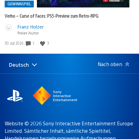
Preview
GEWINNSPIEL
zum
Retro-
Verho – Curse of Faces: PS5-Preview zum Retro-RPG
RPG
Video
Veröffentlicht
Franz Holzer
abspielen
in:
freier Autor
Gewinnspiel
Veröffentlichungsdatum:
1
3
30. Jul 2026
Nach oben
Deutsch
Select
Aktuelle
a
Region:
region
Sony
Interactive
Entertainment
Website © 2026 Sony Interactive Entertainment Europe
Limited. Sämtlicher Inhalt, sämtliche Spieltitel,
Handelsnamen beziehungsweise Aufmachungen,