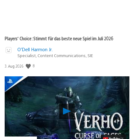
Players’ Choice: Stimmt für das beste neue Spiel im Juli 2026
O’Dell Harmon Jr.
Specialist, Content Communications, SIE
Veröffentlichungsdatum:
8
3. Aug 2026
Verho
–
Curse
of
Faces:
PS5-