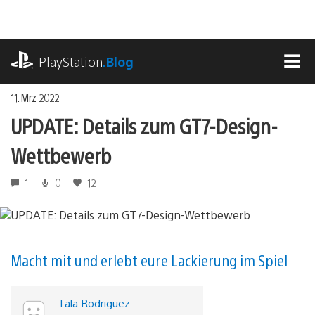
Zum
Inhalt
springen
playstation.com
PlayStation
.Blog
MEN
11. Mrz 2022
UPDATE: Details zum GT7-Design-
Wettbewerb
1
0
12
Macht mit und erlebt eure Lackierung im Spiel
Tala Rodriguez