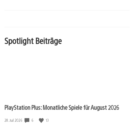
Spotlight Beiträge
PlayStation Plus: Monatliche Spiele für August 2026
Veröffentlichungsdatum:
6
13
28. Jul 2026