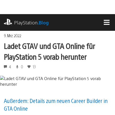
Zum
Inhalt
springen
playstation.com
PlayStation
.Blog
MEN
9. Mrz 2022
Ladet GTAV und GTA Online für
PlayStation 5 vorab herunter
4
0
13
Außerdem: Details zum neuen Career Builder in
GTA Online