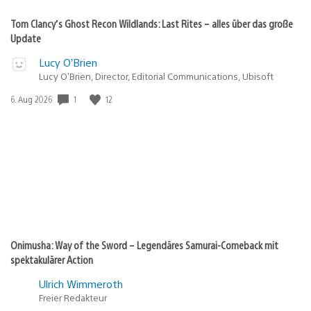
Tom Clancy’s Ghost Recon Wildlands: Last Rites – alles über das große
Update
Lucy O’Brien
Lucy O’Brien, Director, Editorial Communications, Ubisoft
Veröffentlichungsdatum:
1
12
6. Aug 2026
Onimusha: Way of the Sword – Legendäres Samurai-Comeback mit
spektakulärer Action
Ulrich Wimmeroth
Freier Redakteur