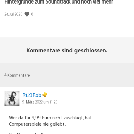
Hintergründe zum Soundtrack und noch viel mehr
Veröffentlichungsdatum:
8
24. Jul 2026
Kommentare sind geschlossen.
4
Kommentare
R123Rob
9. März 2022 um 11:25
Wer da für 9,99 Euro nicht zuschlägt, hat
Computerspiele nie geliebt.