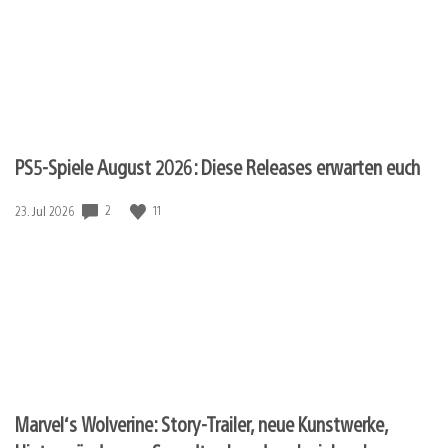
PS5-Spiele August 2026: Diese Releases erwarten euch
Veröffentlichungsdatum:
2
11
23. Jul 2026
Marvel‘s Wolverine: Story-Trailer, neue Kunstwerke,