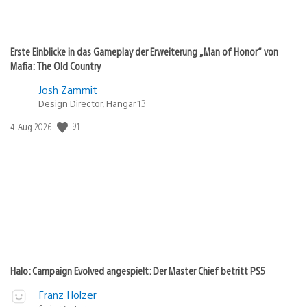
Erste Einblicke in das Gameplay der Erweiterung „Man of Honor“ von
Mafia: The Old Country
Josh Zammit
Design Director, Hangar 13
Veröffentlichungsdatum:
91
4. Aug 2026
Halo: Campaign Evolved angespielt: Der Master Chief betritt PS5
Franz Holzer