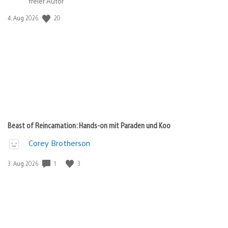
freier Autor
Veröffentlichungsdatum:
20
4. Aug 2026
Beast of Reincarnation: Hands-on mit Paraden und Koo
Corey Brotherson
Veröffentlichungsdatum:
1
3
3. Aug 2026