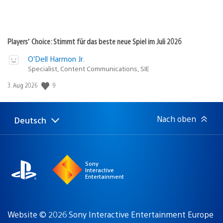
Players’ Choice: Stimmt für das beste neue Spiel im Juli 2026
O’Dell Harmon Jr.
Specialist, Content Communications, SIE
Veröffentlichungsdatum:
9
3. Aug 2026
Nach oben
Deutsch
Select
Aktuelle
a
Region:
region
Sony
Interactive
Entertainment
Website © 2026 Sony Interactive Entertainment Europe