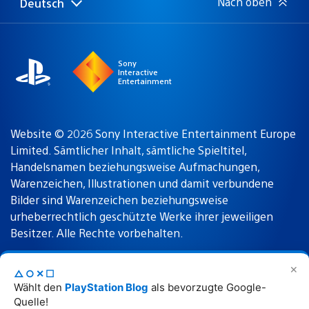
Nach oben
Deutsch
Select
Aktuelle
a
Region:
region
Sony
Interactive
Entertainment
Website © 2026 Sony Interactive Entertainment Europe
Limited. Sämtlicher Inhalt, sämtliche Spieltitel,
Handelsnamen beziehungsweise Aufmachungen,
Warenzeichen, Illustrationen und damit verbundene
Bilder sind Warenzeichen beziehungsweise
urheberrechtlich geschützte Werke ihrer jeweiligen
Besitzer. Alle Rechte vorbehalten.
✕
△○✕☐
Nutzungsbedingungen
Datenschutzrichtlinie
Wählt den
PlayStation Blog
als bevorzugte Google-
Quelle!