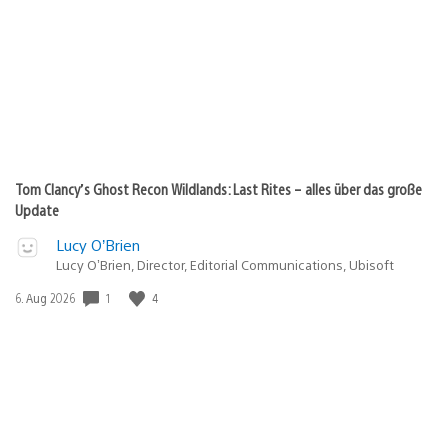
Tom Clancy’s Ghost Recon Wildlands: Last Rites – alles über das große
Update
Lucy O’Brien
Lucy O’Brien, Director, Editorial Communications, Ubisoft
Veröffentlichungsdatum:
1
4
6. Aug 2026