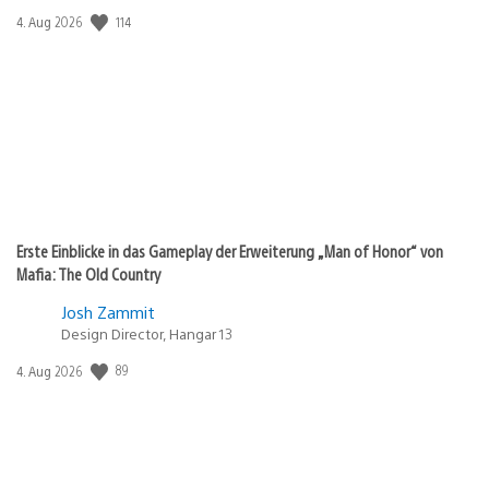
Veröffentlichungsdatum:
114
4. Aug 2026
Erste Einblicke in das Gameplay der Erweiterung „Man of Honor“ von
Mafia: The Old Country
Josh Zammit
Design Director, Hangar 13
Veröffentlichungsdatum:
89
4. Aug 2026