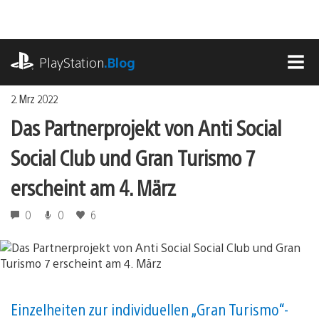
Zum
Inhalt
springen
playstation.com
PlayStation
.Blog
MEN
2. Mrz 2022
Das Partnerprojekt von Anti Social
Social Club und Gran Turismo 7
erscheint am 4. März
0
0
6
Einzelheiten zur individuellen „Gran Turismo“-