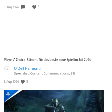
Veröffentlichungsdatum:
1
3
3. Aug 2026
Players’ Choice: Stimmt für das beste neue Spiel im Juli 2026
O’Dell Harmon Jr.
Specialist, Content Communications, SIE
Veröffentlichungsdatum:
8
3. Aug 2026