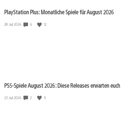
PlayStation Plus: Monatliche Spiele für August 2026
Veröffentlichungsdatum:
6
12
28. Jul 2026
PS5-Spiele August 2026: Diese Releases erwarten euch
Veröffentlichungsdatum:
2
11
23. Jul 2026