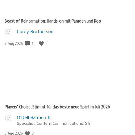
Beast of Reincarnation: Hands-on mit Paraden und Koo
Corey Brotherson
Veröffentlichungsdatum:
1
3
3. Aug 2026
Players’ Choice: Stimmt für das beste neue Spiel im Juli 2026
O’Dell Harmon Jr.
Specialist, Content Communications, SIE
Veröffentlichungsdatum:
8
3. Aug 2026