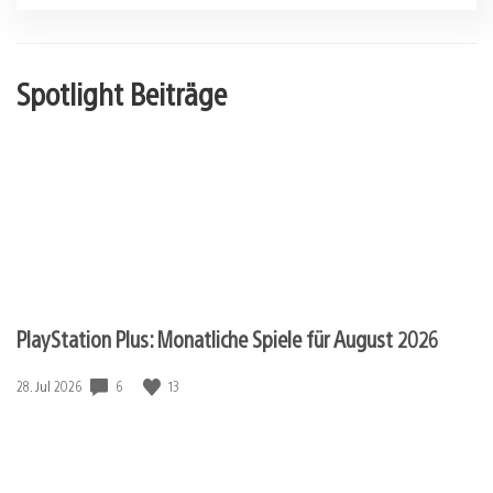
Spotlight Beiträge
PlayStation Plus: Monatliche Spiele für August 2026
Veröffentlichungsdatum:
6
13
28. Jul 2026