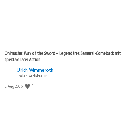
Onimusha: Way of the Sword – Legendäres Samurai-Comeback mit
spektakulärer Action
Ulrich Wimmeroth
Freier Redakteur
Veröffentlichungsdatum:
3
6. Aug 2026