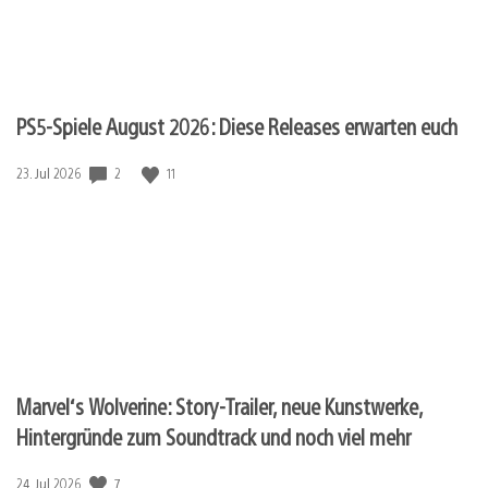
PS5-Spiele August 2026: Diese Releases erwarten euch
Veröffentlichungsdatum:
2
11
23. Jul 2026
Marvel‘s Wolverine: Story-Trailer, neue Kunstwerke,
Hintergründe zum Soundtrack und noch viel mehr
Veröffentlichungsdatum:
7
24. Jul 2026