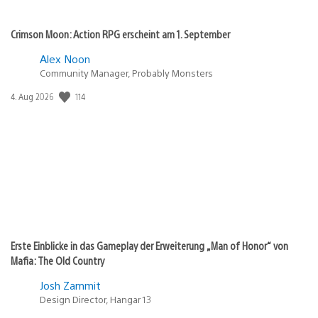
Crimson Moon: Action RPG erscheint am 1. September
Alex Noon
Community Manager, Probably Monsters
Veröffentlichungsdatum:
114
4. Aug 2026
Erste Einblicke in das Gameplay der Erweiterung „Man of Honor“ von
Mafia: The Old Country
Josh Zammit
Design Director, Hangar 13