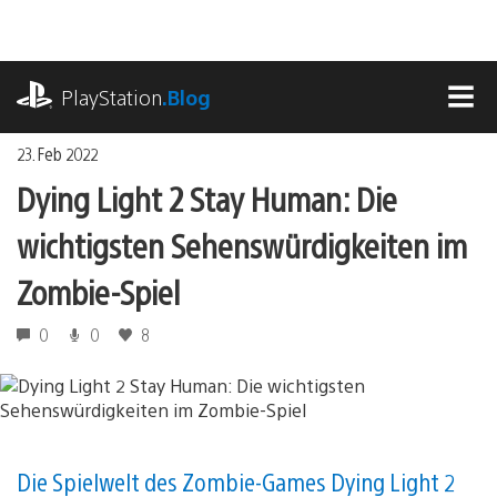
Zum
Inhalt
springen
playstation.com
PlayStation
.Blog
MEN
23. Feb 2022
Dying Light 2 Stay Human: Die
wichtigsten Sehenswürdigkeiten im
Zombie-Spiel
0
0
8
Die Spielwelt des Zombie-Games Dying Light 2