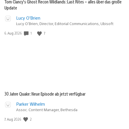
Tom Clancy’s Ghost Recon Wildlands: Last Rites – alles über das große
Update
Lucy O’Brien
Lucy O’Brien, Director, Editorial Communications, Ubisoft
Veröffentlichungsdatum:
1
7
6. Aug 2026
30 Jahre Quake: Neue Episode ab jetzt verfügbar
Parker Wilhelm
Assoc. Content Manager, Bethesda
Veröffentlichungsdatum:
2
7. Aug 2026