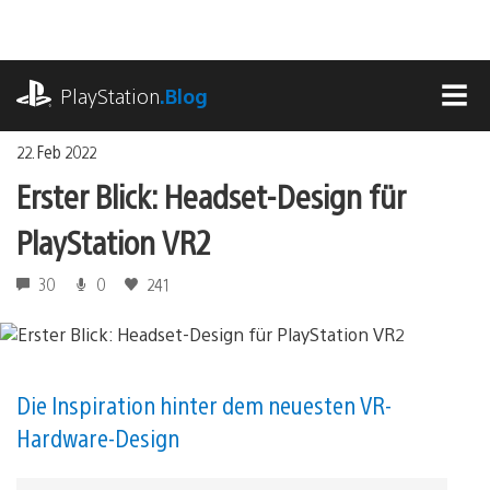
Zum
Inhalt
springen
playstation.com
PlayStation
.Blog
MEN
22. Feb 2022
Erster Blick: Headset-Design für
PlayStation VR2
30
0
241
Die Inspiration hinter dem neuesten VR-
Hardware-Design