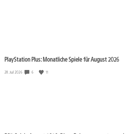
PlayStation Plus: Monatliche Spiele für August 2026
Veröffentlichungsdatum:
6
11
28. Jul 2026