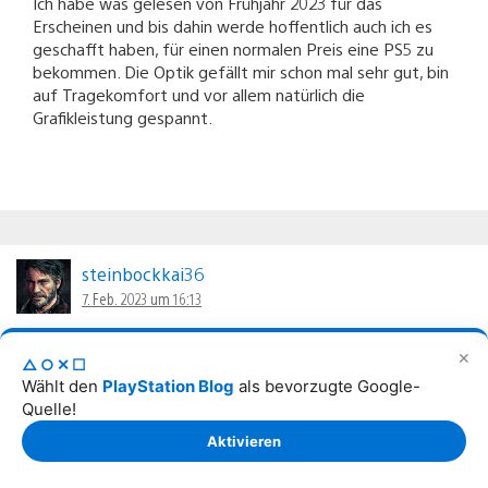
Ich habe was gelesen von Frühjahr 2023 für das
Erscheinen und bis dahin werde hoffentlich auch ich es
geschafft haben, für einen normalen Preis eine PS5 zu
bekommen. Die Optik gefällt mir schon mal sehr gut, bin
auf Tragekomfort und vor allem natürlich die
Grafikleistung gespannt.
steinbockkai36
7. Feb. 2023 um 16:13
Freue mich Mega auf die neue Realität.. Good Job Sony..
✕
△○✕☐
Wählt den
PlayStation Blog
als bevorzugte Google-
Quelle!
Aktivieren