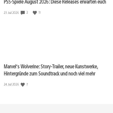
PS5-Spiele August 2026: Diese Releases erwarten euch
Veröffentlichungsdatum:
2
11
23. Jul 2026
Marvel‘s Wolverine: Story-Trailer, neue Kunstwerke,
Hintergründe zum Soundtrack und noch viel mehr
Veröffentlichungsdatum:
7
24. Jul 2026