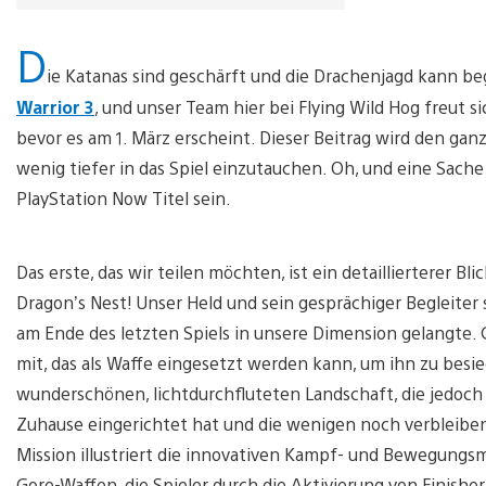
D
ie Katanas sind geschärft und die Drachenjagd kann be
Warrior 3
, und unser Team hier bei Flying Wild Hog freut si
bevor es am 1. März erscheint. Dieser Beitrag wird den gan
wenig tiefer in das Spiel einzutauchen. Oh, und eine Sach
PlayStation Now Titel sein.
Das erste, das wir teilen möchten, ist ein detaillierterer Bl
Dragon’s Nest! Unser Held und sein gesprächiger Begleiter
am Ende des letzten Spiels in unsere Dimension gelangte. 
mit, das als Waffe eingesetzt werden kann, um ihn zu besie
wunderschönen, lichtdurchfluteten Landschaft, die jedoch ni
Zuhause eingerichtet hat und die wenigen noch verbleibe
Mission illustriert die innovativen Kampf- und Bewegungs
Gore-Waffen, die Spieler durch die Aktivierung von Finis