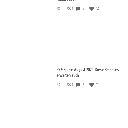
Veröffentlichungsdatum:
6
12
28. Jul 2026
PS5-Spiele August 2026: Diese Releases
erwarten euch
Veröffentlichungsdatum:
2
11
23. Jul 2026