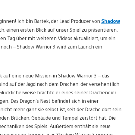
ginnen! Ich bin Bartek, der Lead Producer von
Shadow
ch, einen ersten Blick auf unser Spiel zu präsentieren,
zen Tag über mit weiteren Videos aktualisiert, um ein
e noch – Shadow Warrior 3 wird zum Launch ein
ick auf eine neue Mission in Shadow Warrior 3 – das
 sind auf der Jagd nach dem Drachen, der versehentlich
Glücklicherweise brachte er eines seiner Dracheneier
gen. Das Dragon’s Nest befindet sich in einer
cht mehr ganz sie selbst ist, seit der Drache dort sein
nden Brücken, Gebäude und Tempel zerstört hat. Die
mechaniken des Spiels. Außerdem enthält sie neue
hern gewinnen können, was Shadow Warrior 3 unserer