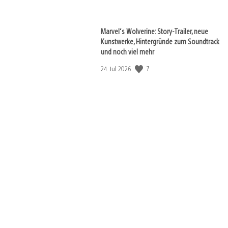
Marvel‘s Wolverine: Story-Trailer, neue
Kunstwerke, Hintergründe zum Soundtrack
und noch viel mehr
Veröffentlichungsdatum:
7
24. Jul 2026