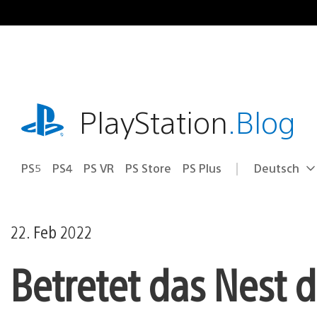
Zum
Inhalt
springen
playstation.com
PlayStation
.Blog
PS5
PS4
PS VR
PS Store
PS Plus
Deutsch
Select
Aktuelle
a
Region:
region
22. Feb 2022
Betretet das Nest