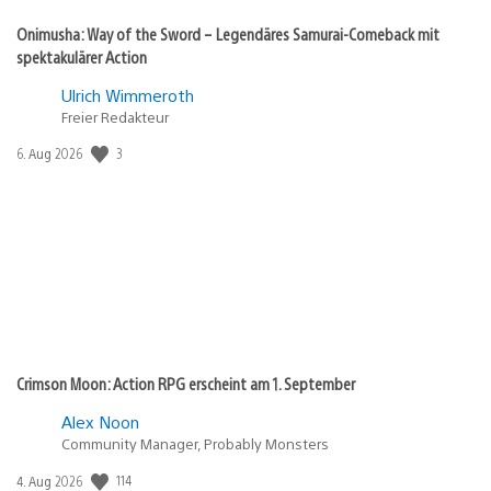
Onimusha: Way of the Sword – Legendäres Samurai-Comeback mit
spektakulärer Action
Ulrich Wimmeroth
Freier Redakteur
Veröffentlichungsdatum:
3
6. Aug 2026
Crimson Moon: Action RPG erscheint am 1. September
Alex Noon
Community Manager, Probably Monsters
Veröffentlichungsdatum:
114
4. Aug 2026