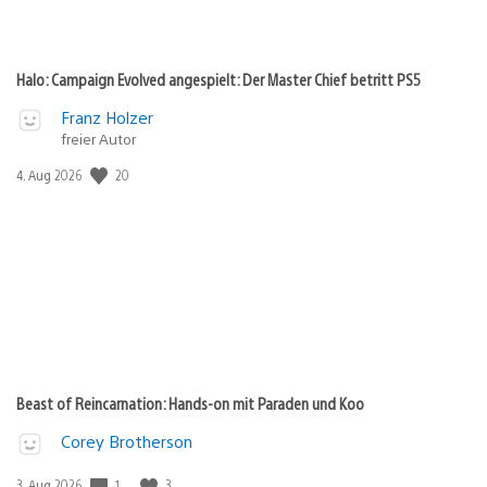
Halo: Campaign Evolved angespielt: Der Master Chief betritt PS5
Franz Holzer
freier Autor
Veröffentlichungsdatum:
20
4. Aug 2026
Beast of Reincarnation: Hands-on mit Paraden und Koo
Corey Brotherson
Veröffentlichungsdatum:
1
3
3. Aug 2026