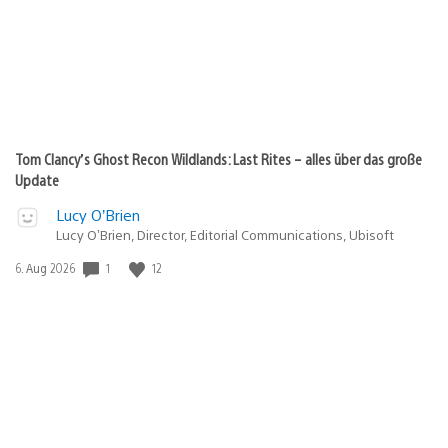
Tom Clancy’s Ghost Recon Wildlands: Last Rites – alles über das große
Update
Lucy O’Brien
Lucy O’Brien, Director, Editorial Communications, Ubisoft
Veröffentlichungsdatum:
1
12
6. Aug 2026