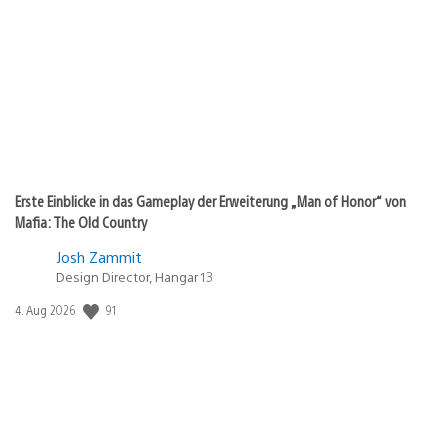
Erste Einblicke in das Gameplay der Erweiterung „Man of Honor“ von
Mafia: The Old Country
Josh Zammit
Design Director, Hangar 13
Veröffentlichungsdatum:
91
4. Aug 2026