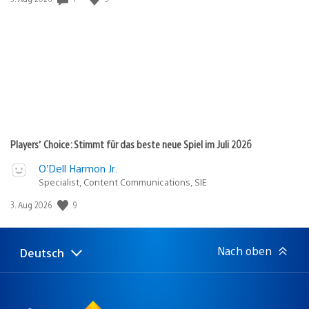
Players’ Choice: Stimmt für das beste neue Spiel im Juli 2026
O’Dell Harmon Jr.
Specialist, Content Communications, SIE
Veröffentlichungsdatum:
9
3. Aug 2026
Nach oben
Deutsch
Select
Aktuelle
a
Region:
region