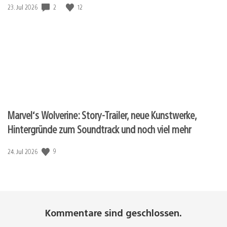
Veröffentlichungsdatum:
2
12
23. Jul 2026
Marvel‘s Wolverine: Story-Trailer, neue Kunstwerke,
Hintergründe zum Soundtrack und noch viel mehr
Veröffentlichungsdatum:
9
24. Jul 2026
Kommentare sind geschlossen.