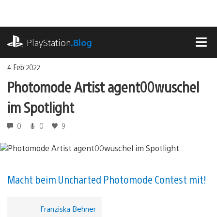
Zum
Inhalt
springen
playstation.com
PlayStation
.Blog
MEN
4. Feb 2022
Photomode Artist agent00wuschel
im Spotlight
0
0
9
Macht beim Uncharted Photomode Contest mit!
Franziska Behner