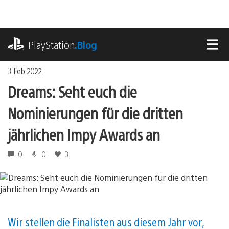
Zum
Inhalt
springen
playstation.com
PlayStation
.Blog
MEN
3. Feb 2022
Dreams: Seht euch die
Nominierungen für die dritten
jährlichen Impy Awards an
0
0
3
Wir stellen die Finalisten aus diesem Jahr vor,