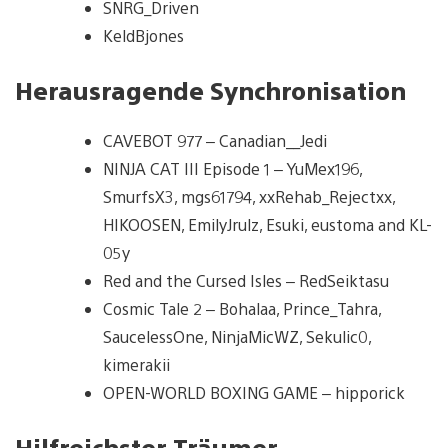
SNRG_Driven
KeldBjones
Herausragende Synchronisation
CAVEBOT 977 – Canadian__Jedi
NINJA CAT III Episode 1 – YuMex196,
SmurfsX3, mgs61794, xxRehab_Rejectxx,
HIKOOSEN, EmilyJrulz, Esuki, eustoma and KL-
05y
Red and the Cursed Isles – RedSeiktasu
Cosmic Tale 2 – Bohalaa, Prince_Tahra,
SaucelessOne, NinjaMicWZ, Sekulic0,
kimerakii
OPEN-WORLD BOXING GAME – hipporick
Hilfreichster Träumer