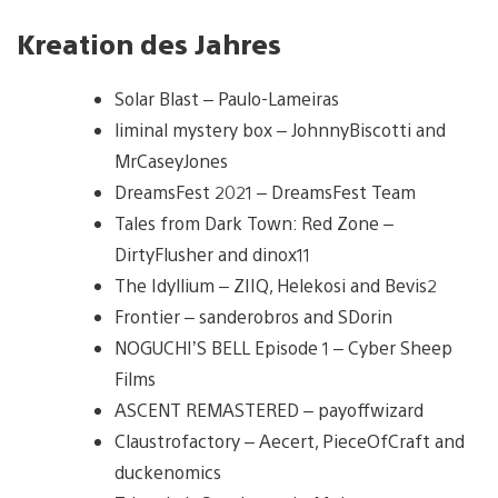
Kreation des Jahres
Solar Blast – Paulo-Lameiras
liminal mystery box – JohnnyBiscotti and
MrCaseyJones
DreamsFest 2021 – DreamsFest Team
Tales from Dark Town: Red Zone –
DirtyFlusher and dinox11
The Idyllium – ZIIQ, Helekosi and Bevis2
Frontier – sanderobros and SDorin
NOGUCHI’S BELL Episode 1 – Cyber Sheep
Films
ASCENT REMASTERED – payoffwizard
Claustrofactory – Aecert, PieceOfCraft and
duckenomics