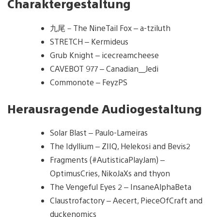
Charaktergestaltung
九尾－The NineTail Fox – a-tziluth
STRETCH – Kermideus
Grub Knight – icecreamcheese
CAVEBOT 977 – Canadian__Jedi
Commonote – FeyzPS
Herausragende Audiogestaltung
Solar Blast – Paulo-Lameiras
The Idyllium – ZIIQ, Helekosi and Bevis2
Fragments (#AutisticaPlayJam) –
OptimusCries, NikoJaXs and thyon
The Vengeful Eyes 2 – InsaneAlphaBeta
Claustrofactory – Aecert, PieceOfCraft and
duckenomics