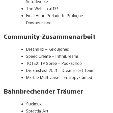
SoInDiverse
The Web – cat135
Final Hour: Prelude to Prologue –
DownerIsland
Community-Zusammenarbeit
DreamFlix – KeldBjones
Speed Create – InfiniDreams
TOTS2: TP Spree – Pookachoo
DreamsFest 2021 – DreamsFest Team
Marble Multiverse – Entropy-Tamed
Bahnbrechender Träumer
fluximux
Sprattla-Art