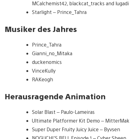
MCalchemist42, blackcat_tracks and lugadi
Starlight – Prince_Tahra
Musiker des Jahres
Prince_Tahra
Gianni_no_Mitaka
duckenomics
VinceKully
RAKeogh
Herausragende Animation
Solar Blast – Paulo-Lameiras
Ultimate Platformer Kit Demo – MitterMak
Super Duper Fruity Juicy Juice – Byvsen
NOGUCHI’S BELL Episode 1 – Cyber Sheep