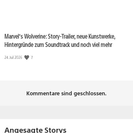
Marvel‘s Wolverine: Story-Trailer, neue Kunstwerke,
Hintergründe zum Soundtrack und noch viel mehr
Veröffentlichungsdatum:
7
24. Jul 2026
Kommentare sind geschlossen.
Angesagte Storys