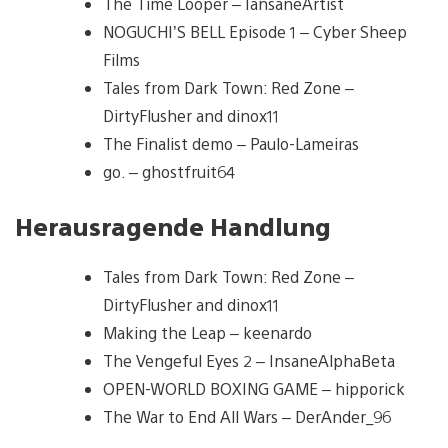
The Time Looper – IansaneArtist
NOGUCHI’S BELL Episode 1 – Cyber Sheep
Films
Tales from Dark Town: Red Zone –
DirtyFlusher and dinox11
The Finalist demo – Paulo-Lameiras
go. – ghostfruit64
Herausragende Handlung
Tales from Dark Town: Red Zone –
DirtyFlusher and dinox11
Making the Leap – keenardo
The Vengeful Eyes 2 – InsaneAlphaBeta
OPEN-WORLD BOXING GAME – hipporick
The War to End All Wars – DerAnder_96