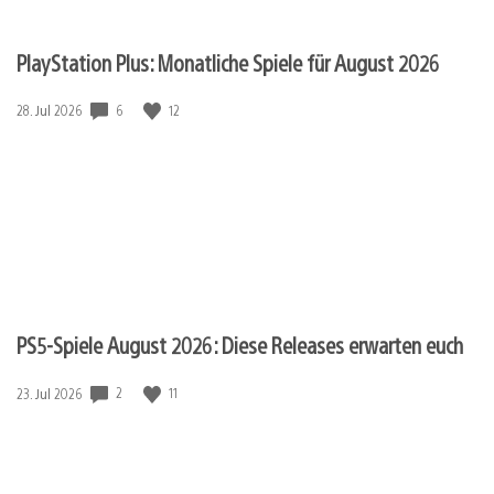
PlayStation Plus: Monatliche Spiele für August 2026
Veröffentlichungsdatum:
6
12
28. Jul 2026
PS5-Spiele August 2026: Diese Releases erwarten euch
Veröffentlichungsdatum:
2
11
23. Jul 2026