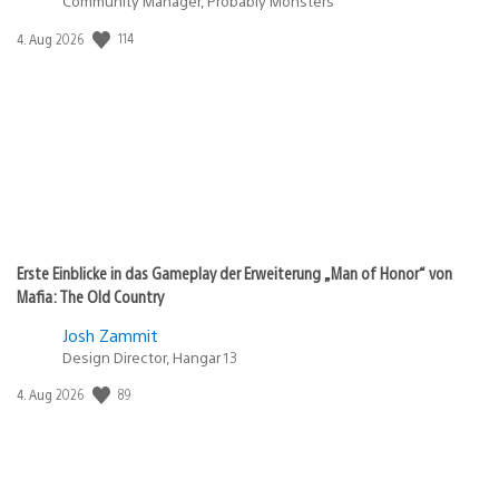
Community Manager, Probably Monsters
Veröffentlichungsdatum:
114
4. Aug 2026
Erste Einblicke in das Gameplay der Erweiterung „Man of Honor“ von
Mafia: The Old Country
Josh Zammit
Design Director, Hangar 13
Veröffentlichungsdatum:
89
4. Aug 2026