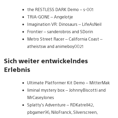
the RESTLESS DARK Demo – s-001
TRIA-GONE – Angelotje
Imagination VR: Dinosaurs – LifeAsNeil
Frontier – sanderobros and SDorin
Metro Street Racer – California Coast –
atheistsw and animeboy0021
Sich weiter entwickelndes
Erlebnis
Ultimate Platformer Kit Demo – MitterMak
liminal mystery box – JohnnyBiscotti and
MrCaseyJones
Splatty’s Adventure – RDKatrell42,
pbgamer96, NiloFranck, Sliverscreen,