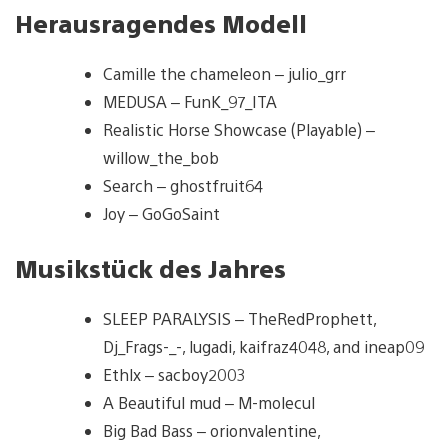
Herausragendes Modell
Camille the chameleon – julio_grr
MEDUSA – FunK_97_ITA
Realistic Horse Showcase (Playable) –
willow_the_bob
Search – ghostfruit64
Joy – GoGoSaint
Musikstück des Jahres
SLEEP PARALYSIS – TheRedProphett,
Dj_Frags-_-, lugadi, kaifraz4048, and ineap09
Ethlx – sacboy2003
A Beautiful mud – M-molecul
Big Bad Bass – orionvalentine,