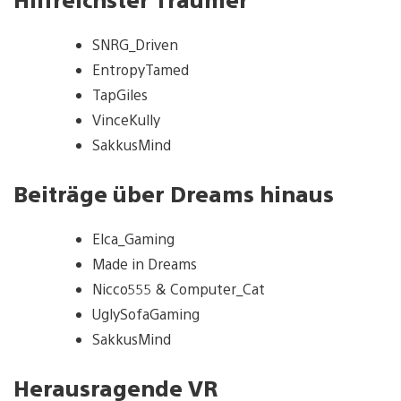
SNRG_Driven
EntropyTamed
TapGiles
VinceKully
SakkusMind
Beiträge über Dreams hinaus
Elca_Gaming
Made in Dreams
Nicco555 & Computer_Cat
UglySofaGaming
SakkusMind
Herausragende VR