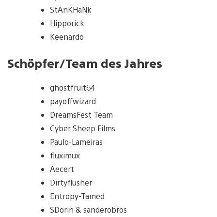
StAnKHaNk
Hipporick
Keenardo
Schöpfer/Team des Jahres
ghostfruit64
payoffwizard
DreamsFest Team
Cyber Sheep Films
Paulo-Lameiras
fluximux
Aecert
Dirtyflusher
Entropy-Tamed
SDorin & sanderobros