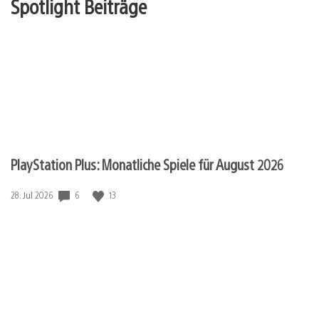
Spotlight Beiträge
PlayStation Plus: Monatliche Spiele für August 2026
Veröffentlichungsdatum:
6
13
28. Jul 2026