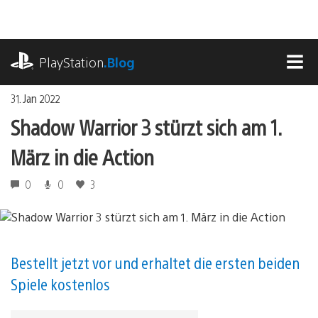
Zum
Inhalt
springen
playstation.com
PlayStation
.Blog
MEN
31. Jan 2022
Shadow Warrior 3 stürzt sich am 1.
März in die Action
0
0
3
Bestellt jetzt vor und erhaltet die ersten beiden
Spiele kostenlos