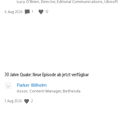
Lucy O’Brien, Director, Editorial Communications, Ubisoft
Veröffentlichungsdatum:
1
12
6. Aug 2026
30 Jahre Quake: Neue Episode ab jetzt verfügbar
Parker Wilhelm
Assoc. Content Manager, Bethesda
Veröffentlichungsdatum:
2
7. Aug 2026