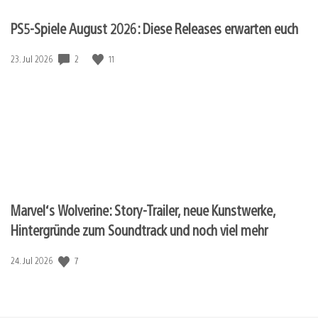
PS5-Spiele August 2026: Diese Releases erwarten euch
Veröffentlichungsdatum:
2
11
23. Jul 2026
Marvel‘s Wolverine: Story-Trailer, neue Kunstwerke,
Hintergründe zum Soundtrack und noch viel mehr
Veröffentlichungsdatum:
7
24. Jul 2026