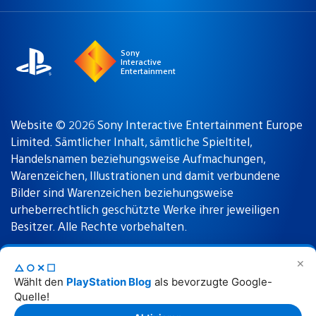
a
Region:
region
Sony
Interactive
Entertainment
Website © 2026 Sony Interactive Entertainment Europe
Limited. Sämtlicher Inhalt, sämtliche Spieltitel,
Handelsnamen beziehungsweise Aufmachungen,
Warenzeichen, Illustrationen und damit verbundene
Bilder sind Warenzeichen beziehungsweise
urheberrechtlich geschützte Werke ihrer jeweiligen
Besitzer. Alle Rechte vorbehalten.
✕
△○✕☐
Nutzungsbedingungen
Datenschutzrichtlinie
Wählt den
PlayStation Blog
als bevorzugte Google-
Quelle!
Rechtliche Hinweise