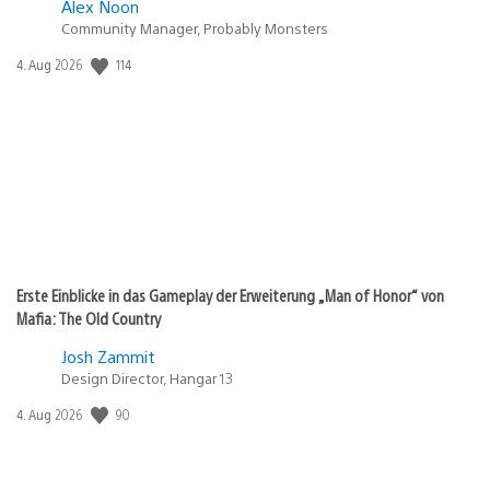
Alex Noon
Community Manager, Probably Monsters
Veröffentlichungsdatum:
114
4. Aug 2026
Erste Einblicke in das Gameplay der Erweiterung „Man of Honor“ von
Mafia: The Old Country
Josh Zammit
Design Director, Hangar 13
Veröffentlichungsdatum:
90
4. Aug 2026