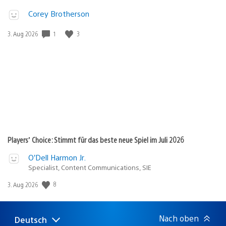
Corey Brotherson
Veröffentlichungsdatum:
1
3
3. Aug 2026
Players’ Choice: Stimmt für das beste neue Spiel im Juli 2026
O’Dell Harmon Jr.
Specialist, Content Communications, SIE
Veröffentlichungsdatum:
8
3. Aug 2026
Nach oben
Deutsch
Select
Aktuelle