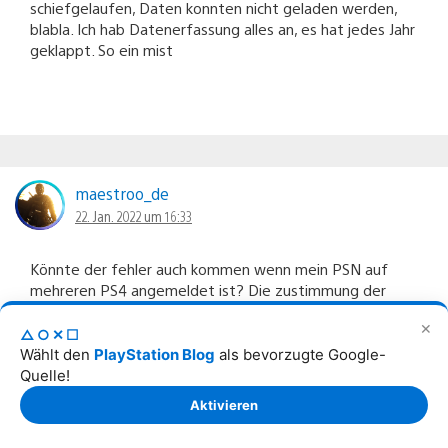
schiefgelaufen, Daten konnten nicht geladen werden,
blabla. Ich hab Datenerfassung alles an, es hat jedes Jahr
geklappt. So ein mist
maestroo_de
22. Jan. 2022 um 16:33
Könnte der fehler auch kommen wenn mein PSN auf
mehreren PS4 angemeldet ist? Die zustimmung der
Daten ist ja Konto gebunden und nicht Playsi gebunden.
✕
Und habe auch gratis Ps5 games gekauft, denkt das
△○✕☐
system jetzt das ich eine Ps5 besitze und deswegen
Wählt den
PlayStation Blog
als bevorzugte Google-
auf die Zustimmung auf die Daten von der ps5 wartet.
Quelle!
Alle Vorraussetzungen wie erwartet, letztes jahr gab es
Aktivieren
keine Probleme.