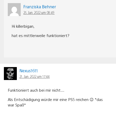
Franziska Behner
25. Jan. 2022 um 08:49
Hi killerbigan,
hat es mittlerweile funktioniert?
Nexus1611
21. Jan. 2022 um 17:44
Funktioniert auch bei mir nicht…
Als Entschädigung würde mir eine PS5 reichen 😉 *das
war Spaß*