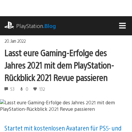
Zum
Inhalt
springen
playstation.com
PlayStation
.Blog
MEN
20. Jan 2022
Lasst eure Gaming-Erfolge des
Jahres 2021 mit dem PlayStation-
Rückblick 2021 Revue passieren
53
0
132
Startet mit kostenlosen Avataren für PS5- und